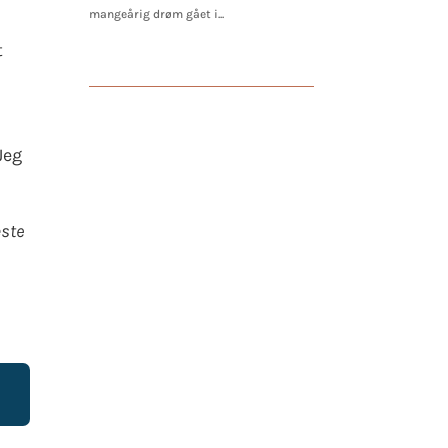
mangeårig drøm gået i...
t
Jeg
æste