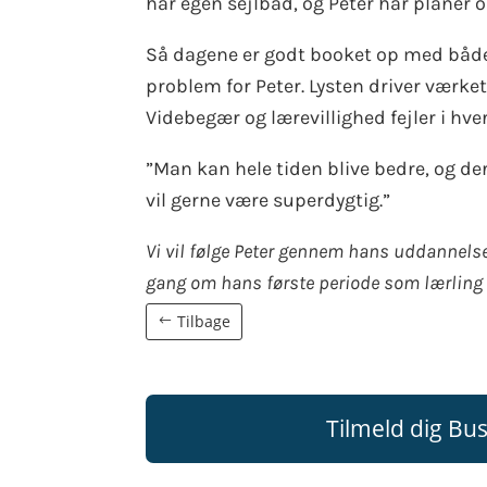
har egen sejlbåd, og Peter har planer o
Så dagene er godt booket op med både 
problem for Peter. Lysten driver værke
Videbegær og lærevillighed fejler i hver
”Man kan hele tiden blive bedre, og der 
vil gerne være superdygtig.”
Vi vil følge Peter gennem hans uddannelse
gang om hans første periode som lærling
Tilbage
Tilmeld dig Bu