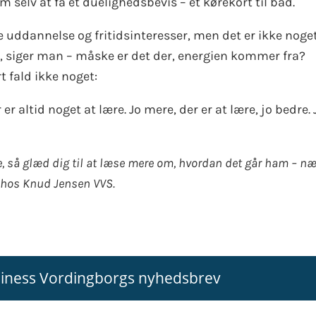
m selv at få et duelighedsbevis – et kørekort til båd.
uddannelse og fritidsinteresser, men det er ikke noge
t, siger man – måske er det der, energien kommer fra?
t fald ikke noget:
er altid noget at lære. Jo mere, der er at lære, jo bedre. 
, så glæd dig til at læse mere om, hvordan det går ham – n
 hos Knud Jensen VVS.
siness Vordingborgs nyhedsbrev