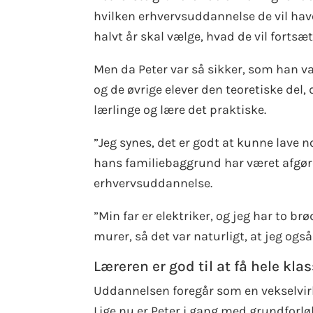
hvilken erhvervsuddannelse de vil have. 
halvt år skal vælge, hvad de vil fortsæ
Men da Peter var så sikker, som han var,
og de øvrige elever den teoretiske del
lærlinge og lære det praktiske.
”Jeg synes, det er godt at kunne lave 
hans familiebaggrund har været afgøre
erhvervsuddannelse.
”Min far er elektriker, og jeg har to br
murer, så det var naturligt, at jeg ogs
Læreren er god til at få hele kl
Uddannelsen foregår som en vekselvir
Lige nu er Peter i gang med grundforlø