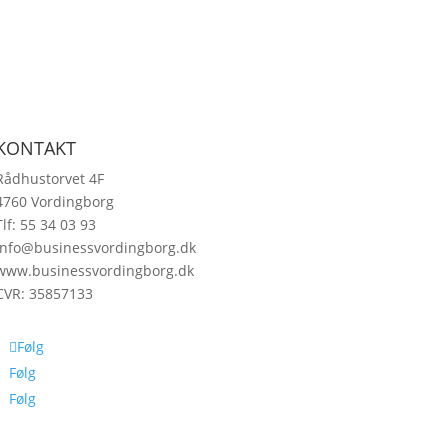
KONTAKT
Rådhustorvet 4F
4760 Vordingborg
Tlf: 55 34 03 93
info@businessvordingborg.dk
www.businessvordingborg.dk
CVR: 35857133
Følg
Følg
Følg