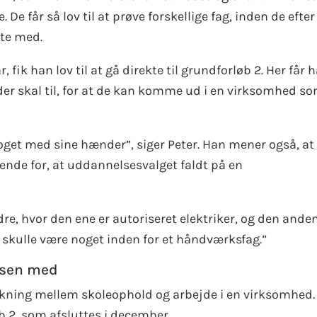
De får så lov til at prøve forskellige fag, inden de efter
tte med.
 fik han lov til at gå direkte til grundforløb 2. Her får 
, der skal til, for at de kan komme ud i en virksomhed s
noget med sine hænder”, siger Peter. Han mener også, at
nde for, at uddannelsesvalget faldt på en
ødre, hvor den ene er autoriseret elektriker, og den ande
å skulle være noget inden for et håndværksfag.”
assen med
kning mellem skoleophold og arbejde i en virksomhed.
b 2, som afsluttes i december.