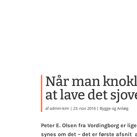
Når man knokle
at lave det sjov
af
admin-kim
|
23. nov 2016
|
Bygge og Anlæg
Peter E. Olsen fra Vordingborg er li
synes om det – det er første afsnit 