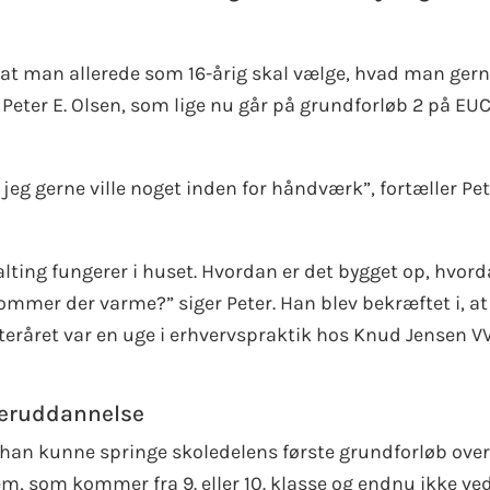
, at man allerede som 16-årig skal vælge, hvad man ger
 Peter E. Olsen, som lige nu går på grundforløb 2 på EU
t jeg gerne ville noget inden for håndværk”, fortæller Pe
 alting fungerer i huset. Hvordan er det bygget op, hvor
mmer der varme?” siger Peter. Han blev bekræftet i, at
efteråret var en uge i erhvervspraktik hos Knud Jensen VV
keruddannelse
at han kunne springe skoledelens første grundforløb over
em, som kommer fra 9. eller 10. klasse og endnu ikke ved