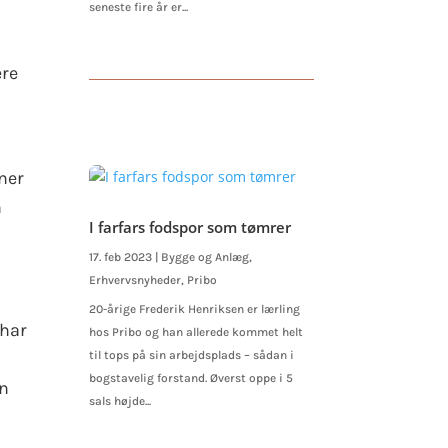
seneste fire år er...
ære
ener
n
I farfars fodspor som tømrer
17. feb 2023
|
Bygge og Anlæg
,
Erhvervsnyheder
,
Pribo
20-årige Frederik Henriksen er lærling
 har
hos Pribo og han allerede kommet helt
til tops på sin arbejdsplads – sådan i
bogstavelig forstand. Øverst oppe i 5
an
sals højde...