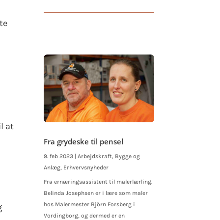
te
l at
Fra grydeske til pensel
9. feb 2023
|
Arbejdskraft
,
Bygge og
Anlæg
,
Erhvervsnyheder
Fra ernæringsassistent til malerlærling.
Belinda Josephsen er i lære som maler
hos Malermester Björn Forsberg i
g
Vordingborg, og dermed er en