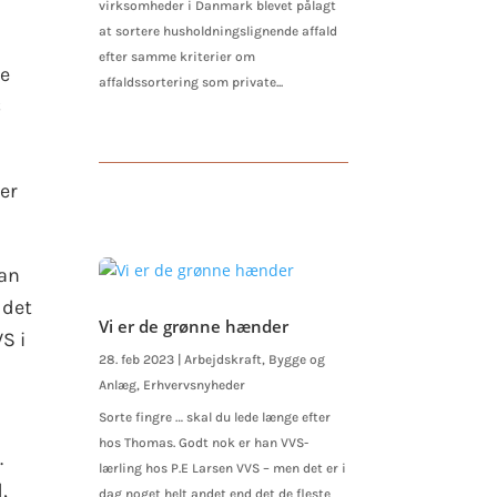
virksomheder i Danmark blevet pålagt
at sortere husholdningslignende affald
efter samme kriterier om
ne
affaldssortering som private...
C
ter
dan
 det
Vi er de grønne hænder
S i
28. feb 2023
|
Arbejdskraft
,
Bygge og
Anlæg
,
Erhvervsnyheder
Sorte fingre … skal du lede længe efter
hos Thomas. Godt nok er han VVS-
.
lærling hos P.E Larsen VVS – men det er i
,
dag noget helt andet end det de fleste