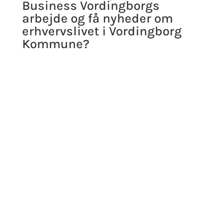
Business Vordingborgs
arbejde og få nyheder om
erhvervslivet i Vordingborg
Kommune?
Tilmeld dig Business Vordingborgs nyhedsbrev
og få:
✔ Nyheder omkring Business Vordingborgs
arbejde og det lokale erhvervsliv
✔ Artikler og portrætter med lokale
virksomheder
✔ Information om tilskudsmuligheder fra blandt
andre Erhvervshus Sjælland