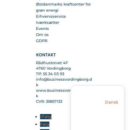
Østdanmarks kraftcenter for
grøn energi
Erhvervsservice
Iværksætter
Events
Om os
GDPR
KONTAKT
Rådhustorvet 4F
4760 Vordingborg
Tlf: 55 34 03 93
info@businessvordingborg.d
k
www.businessvordingborg.d
k
CVR: 35857133
Dansk
Følg
Følg