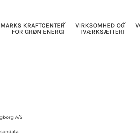
MARKS KRAFTCENTER
VIRKSOMHED OG
V
FOR GRØN ENERGI
IVÆRKSÆTTERI
ngborg A/S
rsondata