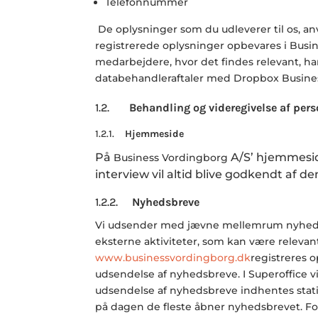
Telefonnummer
De oplysninger som du udleverer til os, anve
registrerede oplysninger opbevares i
Busi
medarbejdere, hvor det findes relevant, h
databehandleraftaler med Dropbox Business
1.2.
Behandling og videregivelse af per
1.2.1.
Hjemmeside
På
A/S’ hjemmeside
Business Vordingborg
interview vil altid blive godkendt af 
1.2.2.
Nyhedsbreve
Vi udsender med jævne mellemrum nyhedsbr
eksterne aktiviteter, som kan være relevant
www.businessvordingborg.dk
registreres o
udsendelse af nyhedsbreve. I Superoffice v
udsendelse af nyhedsbreve indhentes statis
på dagen de fleste åbner nyhedsbrevet. Fo