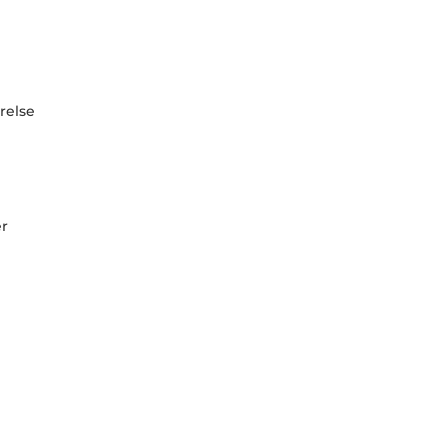
relse
er