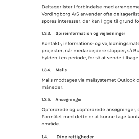
Deltagerlister i forbindelse med arrangeme
Vordingborg
A/S anvender ofte deltagerlist
spores interesser, der kan ligge til grund 
1.3.3.
Spireinformation og vejledninger
Kontakt-, informations- og vejledningsmater
projekter, når medarbejdere stopper, så
Bu
hylden i en periode, for så at vende tilba
1.3.4.
Mails
Mails modtages via mailsystemet Outlook og
måneder.
1.3.5.
Ansøgninger
Opfordrede og uopfordrede ansøgninger, der
Formålet med dette er at kunne tage kontak
område.
1.4.
Dine rettigheder