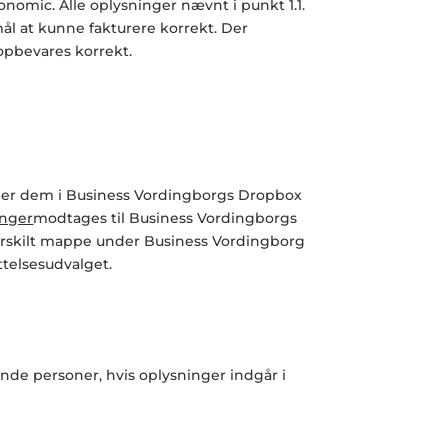
nomic. Alle oplysninger nævnt i punkt 1.1.
l at kunne fakturere korrekt. Der
opbevares korrekt.
der dem i
Business Vordingborg
s Dropbox
inger
modtages til
Business Vordingborg
s
ærskilt mappe under
Business Vordingborg
telsesudvalget.
ende personer, hvis oplysninger indgår i