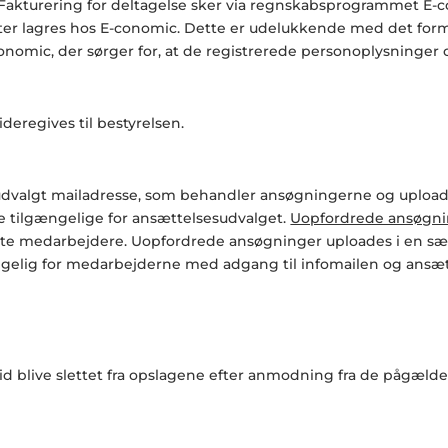
 Fakturering for deltagelse sker via regnskabsprogrammet E-co
ter lagres hos E-conomic. Dette er udelukkende med det formå
nomic, der sørger for, at de registrerede personoplysninger 
deregives til bestyrelsen.
udvalgt mailadresse, som behandler ansøgningerne og uploa
 tilgængelige for ansættelsesudvalget.
Uopfordrede ansøgn
algte medarbejdere. Uopfordrede ansøgninger uploades i en s
elig for medarbejderne med adgang til infomailen og ansæt
tid blive slettet fra opslagene efter anmodning fra de pågæld