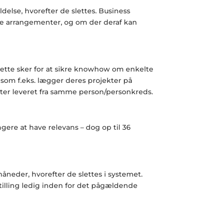
delse, hvorefter de slettes.
Business
lige arrangementer, og om der deraf kan
. Dette sker for at sikre knowhow om enkelte
 som f.eks. lægger deres projekter på
ekter leveret fra samme person/personkreds.
ere at have relevans – dog op til 36
åneder, hvorefter de slettes i systemet.
tilling ledig inden for det pågældende