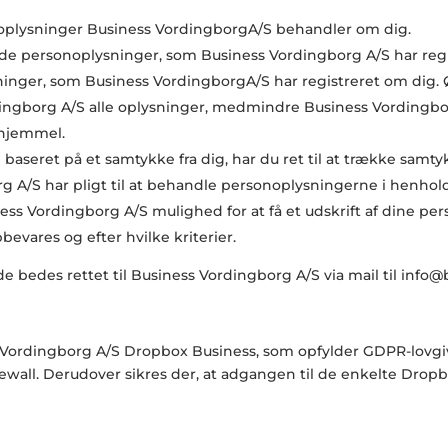
onoplysninger
Business Vordingborg
A/S behandler om dig.
ørt de personoplysninger, som
Business Vordingborg
A/S har reg
sninger, som
Business Vordingborg
A/S har registreret om dig. 
dingborg
A/S alle oplysninger, medmindre
Business Vordingb
 hjemmel.
aseret på et samtykke fra dig, har du ret til at trække samty
org
A/S har pligt til at behandle personoplysningerne i henhold
ess Vordingborg
A/S mulighed for at få et udskrift af dine per
bevares og efter hvilke kriterier.
e bedes rettet til
Business Vordingborg
A/S via mail til info
 Vordingborg
A/S Dropbox Business, som opfylder GDPR-lovgiv
rewall. Derudover sikres der, at adgangen til de enkelte Dro