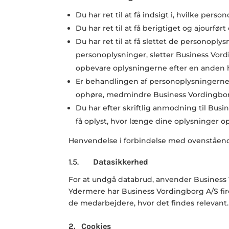
Du har ret til at få indsigt i, hvilke pers
Du har ret til at få berigtiget og ajourf
Du har ret til at få slettet de personoply
personoplysninger, sletter
Business Vor
opbevare oplysningerne efter en anden
Er behandlingen af personoplysningerne b
ophøre, medmindre
Business Vordingb
Du har efter skriftlig anmodning til
Busin
få oplyst, hvor længe dine oplysninger op
Henvendelse i forbindelse med ovenståend
1.5.
Datasikkerhed
For at undgå databrud, anvender
Business
Ydermere har
Business Vordingborg
A/S fi
de medarbejdere, hvor det findes relevant.
2. Cookies