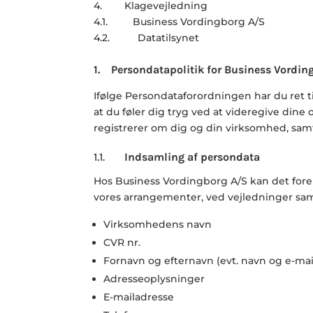
4. Klagevejledning
4.1. Business Vordingborg A/S
4.2. Datatilsynet
1.
Persondatapolitik for Business Vordi
Ifølge Persondataforordningen har du ret t
at du føler dig tryg ved at videregive dine o
registrerer om dig og din virksomhed, sa
1.1.
Indsamling af persondata
Hos
Business Vordingborg
A/S kan det fore
vores arrangementer, ved vejledninger sam
Virksomhedens navn
CVR nr.
Fornavn og efternavn (evt. navn og e-mai
Adresseoplysninger
E-mailadresse