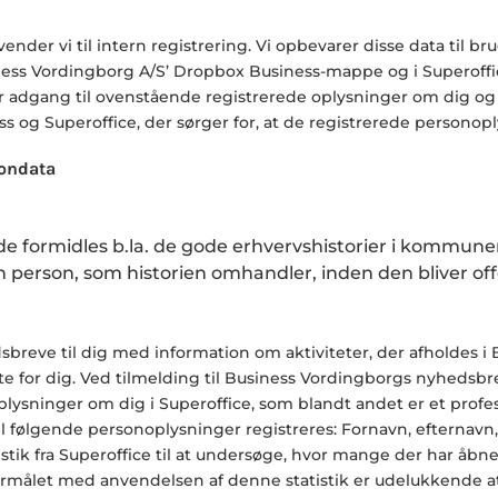
nder vi til intern registrering. Vi opbevarer disse data til bru
ness Vordingborg
A/S’ Dropbox Business-mappe og i Superoff
ar adgang til ovenstående registrerede oplysninger om dig og
 og Superoffice, der sørger for, at de registrerede personop
sondata
 formidles b.la. de gode erhvervshistorier i kommunen.
den person, som historien omhandler, inden den bliver o
eve til dig med information om aktiviteter, der afholdes i
e for dig. Ved tilmelding til
Business Vordingborgs nyhedsbr
plysninger om dig i Superoffice, som blandt andet er et profess
il følgende personoplysninger registreres: Fornavn, efternav
tik fra Superoffice til at undersøge, hvor mange der har åbn
rmålet med anvendelsen af denne statistik er udelukkende at