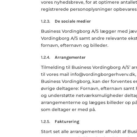
vores nyhedsbreve, for at optimere antallet
registrerede personoplysninger opbevares 
1.2.3.
De sociale medier
Business Vordingborg
A/S lægger med jævn
Vordingborg
A/S samt andre relevante eks
fornavn, efternavn og billeder.
1.2.4.
Arrangementer
Tilmelding til
Business Vordingborg
A/S’ a
til vores mail info@vordingborgerhverv.dk,
Business Vordingborg
, kan der forventes e
øvrige deltagere: Fornavn, efternavn samt
og understøtte netværksmuligheder deltage
arrangementerne og lægges billeder op på
som deltager er med på.
1.2.5.
Fakturering
Stort set alle arrangementer afholdt af
Bus