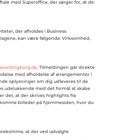
tale med Superoffice, der sørger for, at de
eter, der afholdes i
Business
pslagene, kan være følgende: Virksomhed,
svordingborg.dk
. Tilmeldingen går direkte
bindelse med afholdelse af arrangementer i
gende oplysninger om dig udleveres til de
eres udelukkende med det formål at skabe
et, at der skrives highlights fra
rekomme billeder på hjemmesiden, hvor du
forekomme, at der ved udvalgte