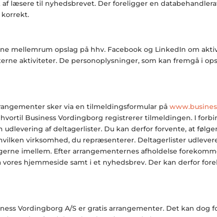
 af læsere til nyhedsbrevet. Der foreligger en databehandleraf
korrekt.
e mellemrum opslag på hhv. Facebook og LinkedIn om aktivit
terne aktiviteter. De personoplysninger, som kan fremgå i o
rrangementer sker via en tilmeldingsformular på
www.busines
 hvortil
Business Vordingborg
registrerer tilmeldingen. I for
n udlevering af deltagerlister. Du kan derfor forvente, at føl
 hvilken virksomhed, du repræsenterer. Deltagerlister udlev
rne imellem. Efter arrangementernes afholdelse forekommer d
 vores hjemmeside samt i et nyhedsbrev. Der kan derfor fo
iness Vordingborg
A/S er gratis arrangementer. Det kan dog 