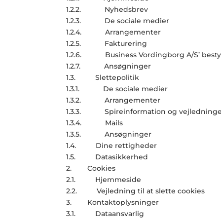
1.2.2. Nyhedsbrev
1.2.3. De sociale medier
1.2.4. Arrangementer
1.2.5. Fakturering
1.2.6. Business Vordingborg A/S’ besty
1.2.7. Ansøgninger
1.3. Slettepolitik
1.3.1. De sociale medier
1.3.2. Arrangementer
1.3.3. Spireinformation og vejledning
1.3.4. Mails
1.3.5. Ansøgninger
1.4. Dine rettigheder
1.5. Datasikkerhed
2. Cookies
2.1. Hjemmeside
2.2. Vejledning til at slette cookies
3. Kontaktoplysninger
3.1. Dataansvarlig