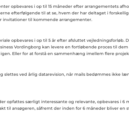
nter opbevares i op til 15 måneder efter arrangementets afhol
erne efterfølgende til at se, hvem der har deltaget i forskel
for invitationer til kommende arrangementer.
iale opbevares i op til 5 år efter afsluttet vejledningsforløb
siness Vordingborg
kan levere en fortløbende proces til dem
ge igen. Eller for at forstå en sammenhæng imellem flere proj
 slettes ved årlig datarevision, når mails bedømmes ikke læng
 opfattes særligt interessante og relevante, opbevares i 6 m
t til ansøgeren, såfremt der inden for 6 måneder bliver en s