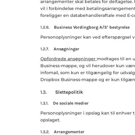
arrangementer skal betales for deltagelse.
vil i forbindelse med betalingsarrangemen
foreligger en databehandleraftale med E-co
1.2.6.
Business Vordingborg A/S’ bestyrelse
Personoplysninger kan ved efterspørgsel vi
1.2.7.
Ansøgninger
Opfordrede ansøgninger
modtages til en 
Business-mappe, og vil herudover kun være
infomail, som kun er tilgængelig for udv
Dropbox Business-mappe og er kun tilgæng
1.3.
Slettepolitik
1.3.1.
De sociale medier
Personoplysninger i opslag kan til enhver 
opslaget.
1.3.2.
Arrangementer