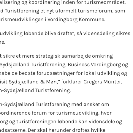
nalisering og koordinering inden for turismeområdet.
nd Turistforening et nyt uformelt turismeforum, som
 turismeudviklingen i Vordingborg Kommune.
udvikling løbende blive drøftet, så vidensdeling sikres
e.
t sikre et mere strategisk samarbejde omkring
ydsjælland Turistforening, Business Vordingborg og
e de bedste forudsætninger for lokal udvikling og
sit Sydsjælland & Møn,” forklarer Gregers Münter,
-Sydsjælland Turistforening.
Møn-Sydsjælland Turistforening med ønsket om
koordinerende forum for turismeudvikling, hvor
g og turistforeningen løbende kan vidensdele og
dsatserne. Der skal herunder drøftes hvilke