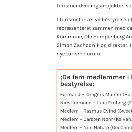
turismeudviklingsprojekter, so
I Turismeforum vil bestyrelsen
repræsenteret sammen med cente
Kommune, Ole Hampenberg Ande
Simon Zachodnik og direktør, H
nye turismeforum.
De fem medlemmer i M
bestyrelse:
Formand – Gregers Münter (Hot
Næstformand – Julie Emborg (E
Medlem – Rasmus Evind (Sweet 
Medlem – Carsten Nøhr (Kalveh
Medlem – Nils Natorp (GeoCente