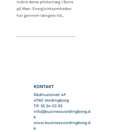
indvie deres pilotanlæg i Borre
på Møn. Energivirksomheden
har gennem længere tid...
KONTAKT
Rådhustorvet 4F
4760 Vordingborg
Tlf: 55 34 03 93
info@businessvordingborg.d
k
www.businessvordingborg.d
k