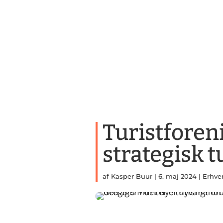
Turistforeni
strategisk 
af
Kasper Buur
|
6. maj 2024
|
Erhve