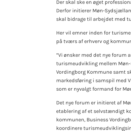
Der skal ske en øget professio
Derfor initierer Møn-Sydsjælla
skal bidrage til arbejdet med
Her vil emner inden for turisme
på tværs af erhverv og kommun
”Vi ønsker med det nye forum a
turismeudvikling mellem Møn-S
Vordingborg Kommune samt skab
markedsføring i samspil med Vi
som er nyvalgt formand for Møn
Det nye forum er initieret af 
etablering af et selvstændigt 
kommunen, Business Vordingbor
koordinere turismeudviklingsin