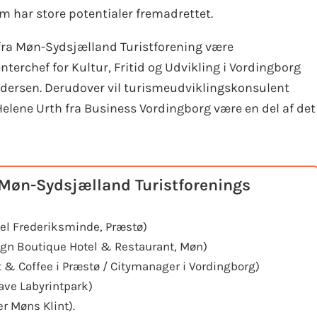
m har store potentialer fremadrettet.
 fra Møn-Sydsjælland Turistforening være
rchef for Kultur, Fritid og Udvikling i Vordingborg
rsen. Derudover vil turismeudviklingskonsulent
elene Urth fra Business Vordingborg være en del af det
øn-Sydsjælland Turistforenings
el Frederiksminde, Præstø)
gn Boutique Hotel & Restaurant, Møn)
& Coffee i Præstø / Citymanager i Vordingborg)
ave Labyrintpark)
r Møns Klint).