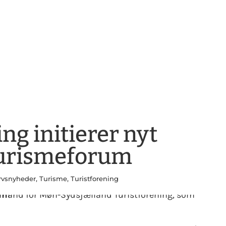
ng initierer nyt
turismeforum
rvsnyheder
,
Turisme
,
Turistforening