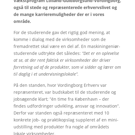
Vækstprogram Lolland-Guldborgsund-Vordingborg,
også til stede og repræsenterede erhvervslivet og
de mange karrieremuligheder der er i vores
område.
For de studerende gav det rigtig god mening, at
komme i dialog med de virksomheder som de
fremadrettet skal være en del af. En maskiningeniør-
studerende udtrykte det således:
”Det er en oplevelse
at se, at der rent faktisk er virksomheder der driver
forretning ud af de produkter, som vi sidder og lærer om
til daglig i et undervisningslokale”.
På den standen, hvor Vordingborg Erhverv var
repræsenteret, var budskabet til de studerende og
jobsøgende klart; ”én time fra København – der
findes udfordringer udvikling, ansvar og innovation”.
Derfor var standen også repræsenteret med 10
konkrete job- og praktikopslag suppleret af en mini-
udstilling med produkter fra nogle af områdets
lokale virksomheder.