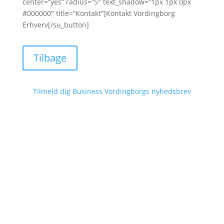
center=”yes” radius=”5″ text_shadow=”1px 1px 0px
#000000″ title=”Kontakt”]Kontakt Vordingborg
Erhverv[/su_button]
Tilbage
Tilmeld dig Business Vordingborgs nyhedsbrev