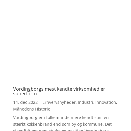
Vordingborgs mest kendte virksomhed er i
superform
14. dec 2022
|
Erhvervsnyheder
,
Industri
,
Innovation
,
Månedens Historie
Vordingborg er i folkemunde mere kendt som en
stærkt køkkenbrand end som by og kommune. Det
siger lidt om dem styrke og position Vordingborg