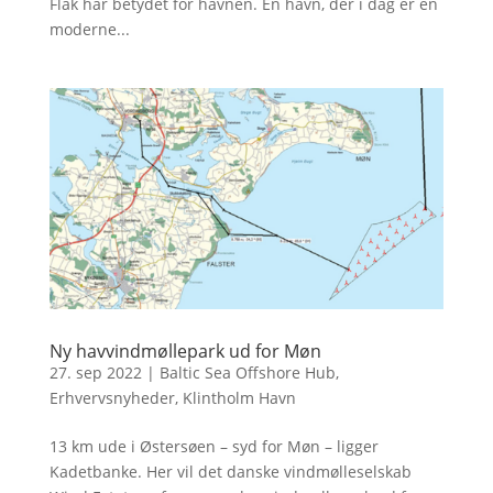
Flak har betydet for havnen. En havn, der i dag er en
moderne...
Ny havvindmøllepark ud for Møn
27. sep 2022
|
Baltic Sea Offshore Hub
,
Erhvervsnyheder
,
Klintholm Havn
13 km ude i Østersøen – syd for Møn – ligger
Kadetbanke. Her vil det danske vindmølleselskab