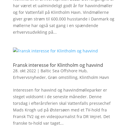
har været et ualmindeligt godt år for havvindmøller
og for Vattenfall på Klintholm Havn. Vindmøllerne
giver grøn strøm til 600.000 husstande i Danmark og
møllerne har også sat gang i en spændende
erhvervsudvikling på...
Fransk interesse for Klintholm og havvind
28. okt 2022
|
Baltic Sea Offshore Hub
,
Erhvervsnyheder
,
Grøn omstilling
,
Klintholm Havn
Interessen for havvind og havvindmølleparker er
steget voldsomt i de seneste måneder. Denne
torsdag i efterårsferien skal Vattenfalls pressechef
Mads Krogh ud på Østersøen med et TV-hold fra
Fransk TV2 og en videojournalist fra DR Vejret. Det
franske tv-hold var taget...