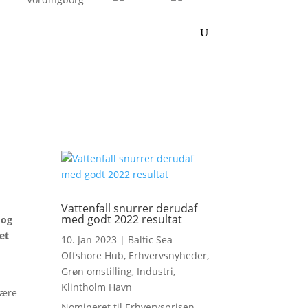
Vattenfall snurrer derudaf
med godt 2022 resultat
 og
et
10. Jan 2023
|
Baltic Sea
Offshore Hub
,
Erhvervsnyheder
,
Grøn omstilling
,
Industri
,
Klintholm Havn
være
Nomineret til Erhvervsprisen