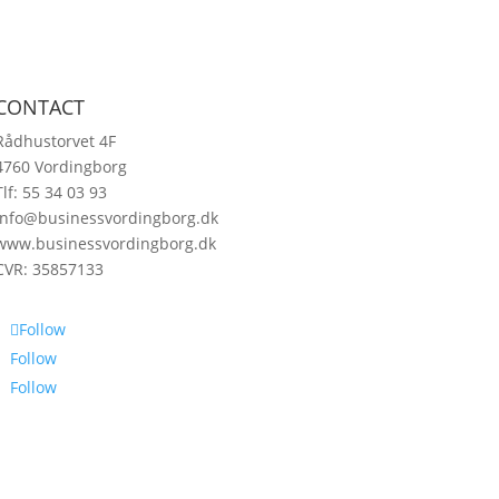
CONTACT
Rådhustorvet 4F
4760 Vordingborg
Tlf: 55 34 03 93
info@businessvordingborg.dk
www.businessvordingborg.dk
CVR: 35857133
Follow
Follow
Follow