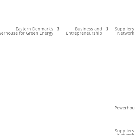
Eastern Denmark’s
Business and
Suppliers
erhouse for Green Energy
Entrepreneurship
Network
Powerhous
Suppliers
Network