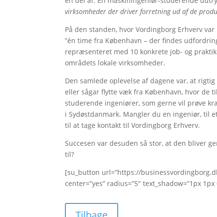
en del af. En maskiningeniør-studerende udtry
virksomheder der driver forretning ud af de produk
På den standen, hvor Vordingborg Erhverv var 
”én time fra København – der findes udfordring
repræsenteret med 10 konkrete job- og praktik
områdets lokale virksomheder.
Den samlede oplevelse af dagene var, at rigt
eller sågar flytte væk fra København, hvor de t
studerende ingeniører, som gerne vil prøve k
i Sydøstdanmark. Mangler du en ingeniør, til e
til at tage kontakt til Vordingborg Erhverv.
Succesen var desuden så stor, at den bliver g
til?
[su_button url=”https://businessvordingborg.dk
center=”yes” radius=”5″ text_shadow=”1px 1px 
Tilbage