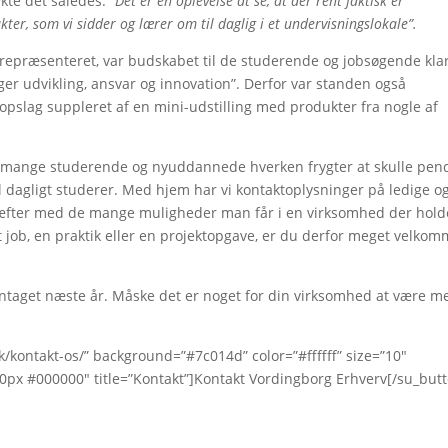
kte det således:
”Det er en oplevelse at se, at der rent faktisk er
ter, som vi sidder og lærer om til daglig i et undervisningslokale”.
repræsenteret, var budskabet til de studerende og jobsøgende klar
er udvikling, ansvar og innovation”. Derfor var standen også
opslag suppleret af en mini-udstilling med produkter fra nogle af
ig mange studerende og nyuddannede hverken frygter at skulle pen
il dagligt studerer. Med hjem har vi kontaktoplysninger på ledige o
ræfter med de mange muligheder man får i en virksomhed der holde
t job, en praktik eller en projektopgave, er du derfor meget velko
entaget næste år. Måske det er noget for din virksomhed at være m
/kontakt-os/” background=”#7c014d” color=”#ffffff” size=”10″
0px #000000″ title=”Kontakt”]Kontakt Vordingborg Erhverv[/su_but