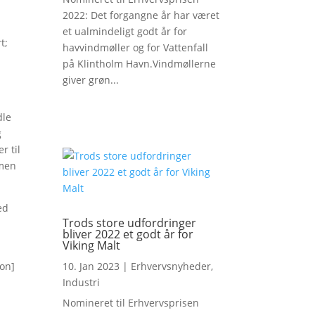
2022: Det forgangne år har været
et ualmindeligt godt år for
t;
havvindmøller og for Vattenfall
på Klintholm Havn.Vindmøllerne
giver grøn...
dle
g
r til
mmen
ed
Trods store udfordringer
bliver 2022 et godt år for
Viking Malt
ton]
10. Jan 2023
|
Erhvervsnyheder
,
Industri
Nomineret til Erhvervsprisen