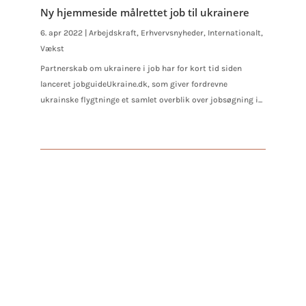
Ny hjemmeside målrettet job til ukrainere
6. apr 2022
|
Arbejdskraft
,
Erhvervsnyheder
,
Internationalt
,
Vækst
Partnerskab om ukrainere i job har for kort tid siden
lanceret jobguideUkraine.dk, som giver fordrevne
ukrainske flygtninge et samlet overblik over jobsøgning i...