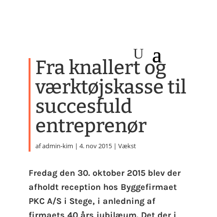
Fra knallert og
værktøjskasse til
succesfuld
entreprenør
af
admin-kim
|
4. nov 2015
|
Vækst
Fredag den 30. oktober 2015 blev der
afholdt reception hos Byggefirmaet
PKC A/S i Stege, i anledning af
firmaets 40 års jubilæum. Det der i