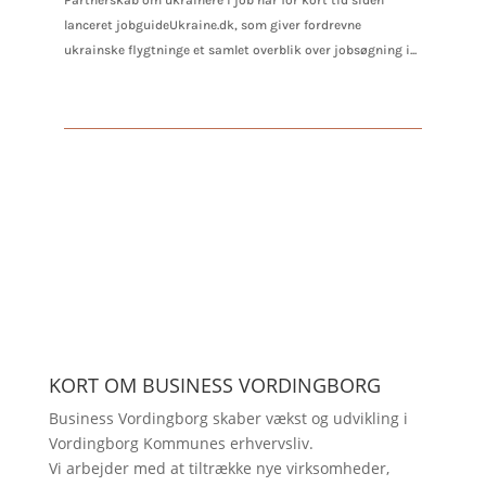
Partnerskab om ukrainere i job har for kort tid siden
lanceret jobguideUkraine.dk, som giver fordrevne
ukrainske flygtninge et samlet overblik over jobsøgning i...
KORT OM BUSINESS VORDINGBORG
Business Vordingborg skaber vækst og udvikling i
Vordingborg Kommunes erhvervsliv.
Vi arbejder med at tiltrække nye virksomheder,