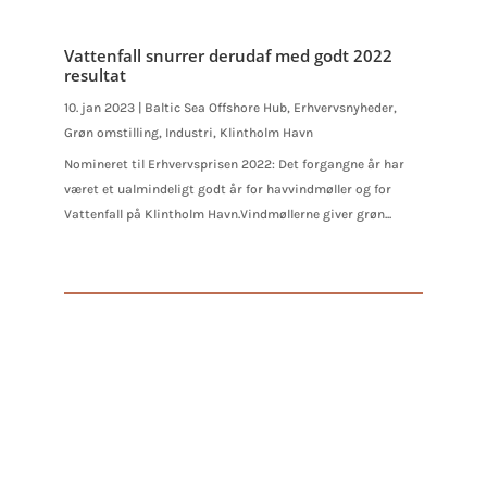
Vattenfall snurrer derudaf med godt 2022
resultat
10. jan 2023
|
Baltic Sea Offshore Hub
,
Erhvervsnyheder
,
Grøn omstilling
,
Industri
,
Klintholm Havn
Nomineret til Erhvervsprisen 2022: Det forgangne år har
været et ualmindeligt godt år for havvindmøller og for
Vattenfall på Klintholm Havn.Vindmøllerne giver grøn...