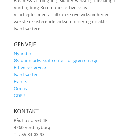
Business Vordingborg skaber vækst og udvikling i
Vordingborg Kommunes erhvervsliv.
Vi arbejder med at tiltrække nye virksomheder,
vækste eksisterende virksomheder og udvikle
iværksættere.
GENVEJE
Nyheder
Østdanmarks kraftcenter for grøn energi
Erhvervsservice
Iværksætter
Events
Om os
GDPR
KONTAKT
Rådhustorvet 4F
4760 Vordingborg
Tlf: 55 34 03 93