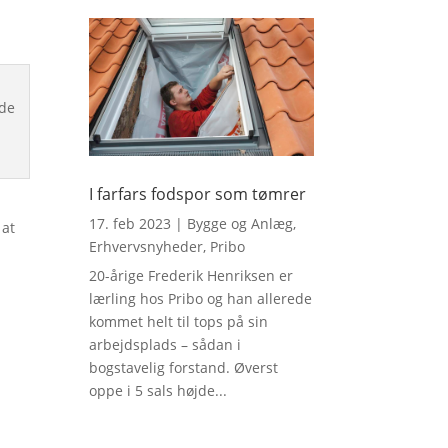
I farfars fodspor som tømrer
17. feb 2023
|
Bygge og Anlæg
,
 at
Erhvervsnyheder
,
Pribo
20-årige Frederik Henriksen er
lærling hos Pribo og han allerede
kommet helt til tops på sin
arbejdsplads – sådan i
bogstavelig forstand. Øverst
oppe i 5 sals højde...