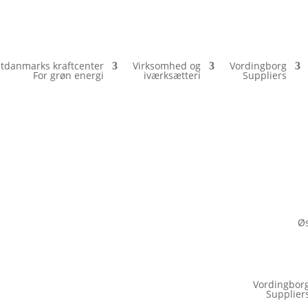
tdanmarks kraftcenter
Virksomhed og
Vordingborg
For grøn energi
iværksætteri
Suppliers
Øs
Vordingbor
Supplier