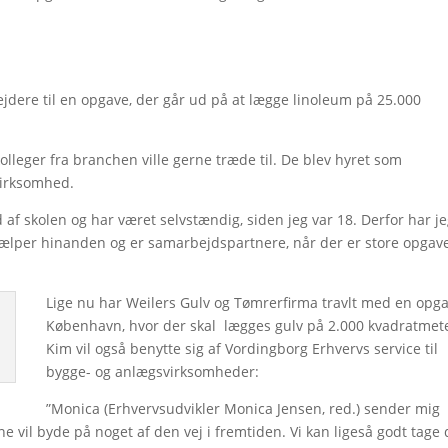
jdere til en opgave, der går ud på at lægge linoleum på 25.000
kolleger fra branchen ville gerne træde til. De blev hyret som
virksomhed.
 af skolen og har været selvstændig, siden jeg var 18. Derfor har j
jælper hinanden og er samarbejdspartnere, når der er store opgave
Lige nu har Weilers Gulv og Tømrerfirma travlt med en opga
København, hvor der skal lægges gulv på 2.000 kvadratmet
Kim vil også benytte sig af Vordingborg Erhvervs service til
bygge- og anlægsvirksomheder:
”Monica (Erhvervsudvikler Monica Jensen, red.) sender mig
ne vil byde på noget af den vej i fremtiden. Vi kan ligeså godt tage