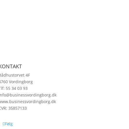
KONTAKT
Rådhustorvet 4F
4760 Vordingborg
Tlf: 55 34 03 93
info@businessvordingborg.dk
www.businessvordingborg.dk
CVR: 35857133
Følg