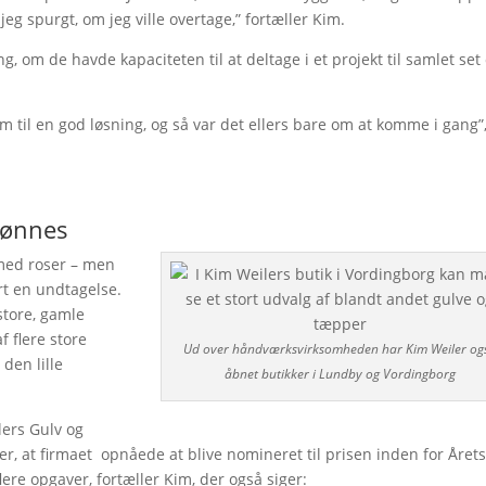
g spurgt, om jeg ville overtage,” fortæller Kim.
g, om de havde kapaciteten til at deltage i et projekt til samlet set
m til en god løsning, og så var det ellers bare om at komme i gang”
lønnes
 med roser – men
t en undtagelse.
tore, gamle
 flere store
Ud over håndværksvirksomheden har Kim Weiler og
den lille
åbnet butikker i Lundby og Vordingborg
lers Gulv og
, at firmaet opnåede at blive nomineret til prisen inden for Året
ere opgaver, fortæller Kim, der også siger: