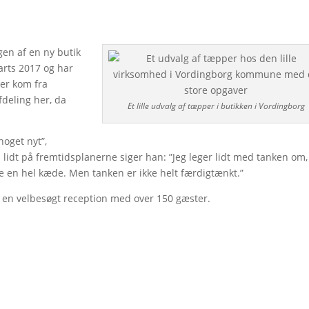
gen af en ny butik
arts 2017 og har
der kom fra
fdeling her, da
Et lille udvalg af tæpper i butikken i Vordingborg
noget nyt”,
idt på fremtidsplanerne siger han: ”Jeg leger lidt med tanken om,
e en hel kæde. Men tanken er ikke helt færdigtænkt.”
 en velbesøgt reception med over 150 gæster.