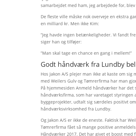
samarbejdet med ham, jeg arbejdede for, blev je
De fleste ville måske nok overveje en ekstra gan
en milliard kr. Men ikke Kim:
”Jeg havde ingen betænkeligheder. Vi fandt fre
siger han og tilføjer:
”Man skal tage en chance en gang i mellem!”
Godt håndværk fra Lundby be
Hos Jakon A/S plejer man ikke at kaste om sig
med Weilers Gulv og Tømrerfirma har man gjor
På hjemmesiden Anmeld håndværker har det s
håndværksfirma, som har varetaget styringen af
byggeprojekter, udtalt sig særdeles positivt om 
håndværksvirksomhed fra Lundby.
Og Jakon A/S er ikke de eneste. Faktisk har Wei
Tømrerfirma fået så mange positive anmeldelser
Håndværker 2017. Det har givet et boost med fl