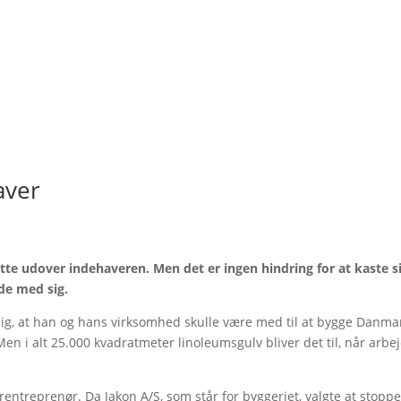
aver
tte udover indehaveren. Men det er ingen hindring for at kaste s
jde med sig.
 sig, at han og hans virksomhed skulle være med til at bygge Danma
Men i alt 25.000 kvadratmeter linoleumsgulv bliver det til, når arbe
ntreprenør. Da Jakon A/S, som står for byggeriet, valgte at stopp