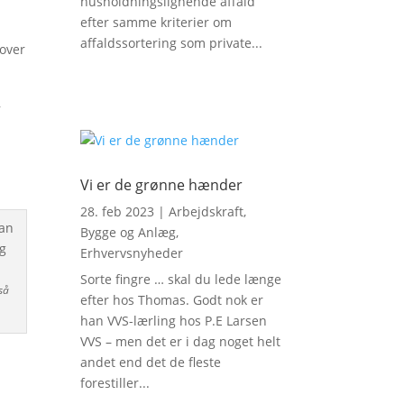
husholdningslignende affald
efter samme kriterier om
affaldssortering som private...
 over
,
Vi er de grønne hænder
28. feb 2023
|
Arbejdskraft
,
Bygge og Anlæg
,
Erhvervsnyheder
Sorte fingre … skal du lede længe
så
efter hos Thomas. Godt nok er
han VVS-lærling hos P.E Larsen
VVS – men det er i dag noget helt
andet end det de fleste
s
forestiller...