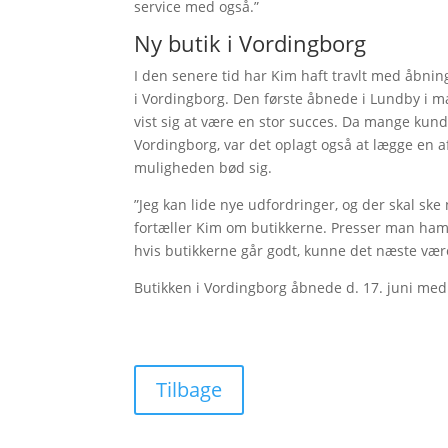
service med også.”
Ny butik i Vordingborg
I den senere tid har Kim haft travlt med åbnin
i Vordingborg. Den første åbnede i Lundby i m
vist sig at være en stor succes. Da mange kun
Vordingborg, var det oplagt også at lægge en a
muligheden bød sig.
”Jeg kan lide nye udfordringer, og der skal ske 
fortæller Kim om butikkerne. Presser man ham l
hvis butikkerne går godt, kunne det næste vær
Butikken i Vordingborg åbnede d. 17. juni med
Tilbage