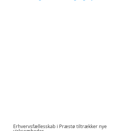
Erhvervsfællesskab i Præstø tiltrækker nye
virksomheder