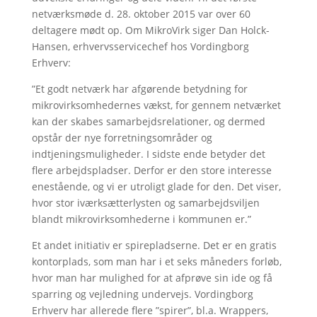
netværksmøde d. 28. oktober 2015 var over 60
deltagere mødt op. Om MikroVirk siger Dan Holck-
Hansen, erhvervsservicechef hos Vordingborg
Erhverv:
”Et godt netværk har afgørende betydning for
mikrovirksomhedernes vækst, for gennem netværket
kan der skabes samarbejdsrelationer, og dermed
opstår der nye forretningsområder og
indtjeningsmuligheder. I sidste ende betyder det
flere arbejdspladser. Derfor er den store interesse
enestående, og vi er utroligt glade for den. Det viser,
hvor stor iværksætterlysten og samarbejdsviljen
blandt mikrovirksomhederne i kommunen er.”
Et andet initiativ er spirepladserne. Det er en gratis
kontorplads, som man har i et seks måneders forløb,
hvor man har mulighed for at afprøve sin ide og få
sparring og vejledning undervejs. Vordingborg
Erhverv har allerede flere ”spirer”, bl.a. Wrappers,