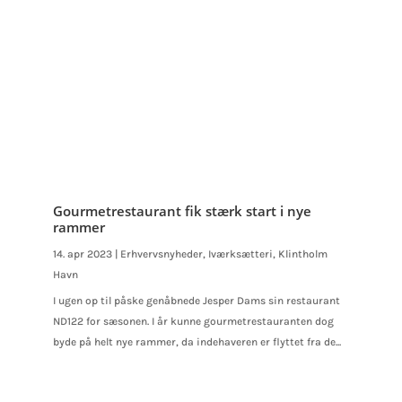
Gourmetrestaurant fik stærk start i nye
rammer
14. apr 2023
|
Erhvervsnyheder
,
Iværksætteri
,
Klintholm
Havn
I ugen op til påske genåbnede Jesper Dams sin restaurant
ND122 for sæsonen. I år kunne gourmetrestauranten dog
byde på helt nye rammer, da indehaveren er flyttet fra de...