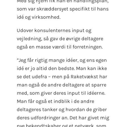
Med sig hjem fik han en handlingsplan,
som var skræddersyet specifikt til hans
idé og virksomhed.
Udover konsulenternes input og
vejledning, så gav de øvrige deltagere
også en masse værdi til forretningen.
”Jeg får rigtig mange idéer, og ens egen
idé er jo altid den bedste. Man kan ikke
se det udefra – men på Raketvækst har
man også de andre deltagere at sparre
med, som giver deres input til idéerne.
Man får også et indblik i de andre
deltageres tanker og hvordan de griber
deres udfordringer an. Det har givet mig
nye bekendtskaber og et netværk, som