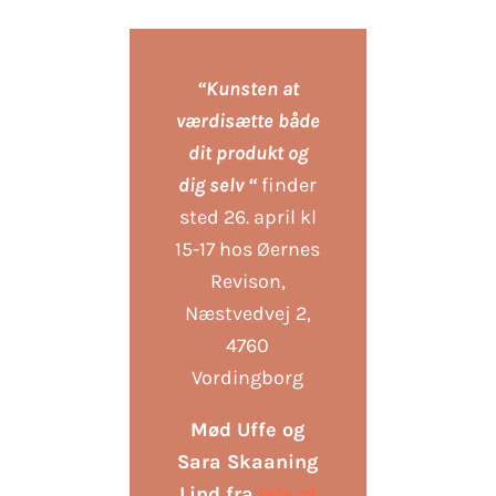
“Kunsten at
værdisætte både
dit produkt og
dig selv “
finder
sted 26. april kl
15-17 hos Øernes
Revison,
Næstvedvej 2,
4760
Vordingborg
Mød Uffe og
Sara Skaaning
Lind fra
Isle of