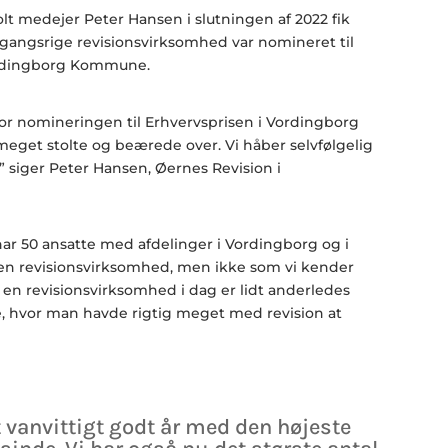
olt medejer Peter Hansen i slutningen af 2022 fik
angsrige revisionsvirksomhed var nomineret til
ordingborg Kommune.
 for nomineringen til Erhvervsprisen i Vordingborg
get stolte og beærede over. Vi håber selvfølgelig
n,” siger Peter Hansen, Øernes Revision i
r 50 ansatte med afdelinger i Vordingborg og i
 en revisionsvirksomhed, men ikke som vi kender
g en revisionsvirksomhed i dag er lidt anderledes
, hvor man havde rigtig meget med revision at
 vanvittigt godt år med den højeste