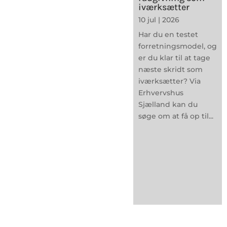
iværksætter
10 jul | 2026
Har du en testet
forretningsmodel, og
er du klar til at tage
næste skridt som
iværksætter? Via
Erhvervshus
Sjælland kan du
søge om at få op til...