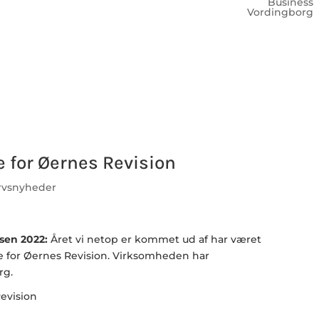
Business
Vordingborg
 for Øernes Revision
rvsnyheder
isen 2022:
Året vi netop er kommet ud af har været
e for Øernes Revision. Virksomheden har
rg.