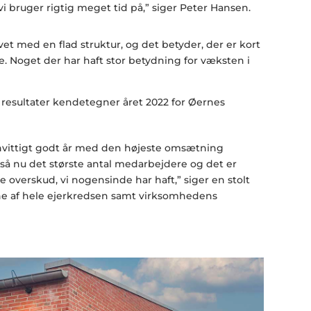
i bruger rigtig meget tid på,” siger Peter Hansen.
t med en flad struktur, og det betyder, der er kort
se. Noget der har haft stor betydning for væksten i
esultater kendetegner året 2022 for Øernes
anvittigt godt år med den højeste omsætning
så nu det største antal medarbejdere og det er
te overskud, vi nogensinde har haft,” siger en stolt
e af hele ejerkredsen samt virksomhedens