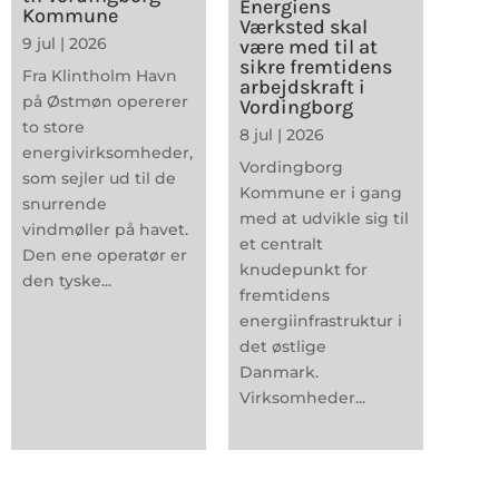
Energiens
Kommune
Værksted skal
9 jul | 2026
være med til at
sikre fremtidens
Fra Klintholm Havn
arbejdskraft i
på Østmøn opererer
Vordingborg
to store
8 jul | 2026
energivirksomheder,
Vordingborg
som sejler ud til de
Kommune er i gang
snurrende
med at udvikle sig til
vindmøller på havet.
et centralt
Den ene operatør er
knudepunkt for
den tyske...
fremtidens
energiinfrastruktur i
det østlige
Danmark.
Virksomheder...