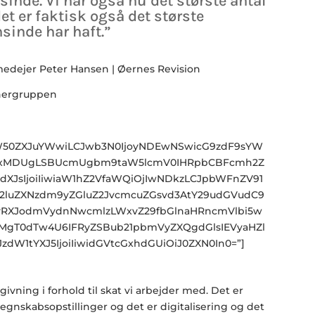
nde. Vi har også nu det største antal
t er faktisk også det største
sinde har haft.”
medejer Peter Hansen | Øernes Revision
iaW50ZXJuYWwiLCJwb3N0IjoyNDEwNSwicG9zdF9sYW
jQxMDUgLSBUcmUgbm9taW5lcmV0IHRpbCBFcmh2Z
idXJsIjoiIiwiaW1hZ2VfaWQiOjIwNDkzLCJpbWFnZV91
c2luZXNzdm9yZGluZ2JvcmcuZGsvd3AtY29udGVudC9
vRXJodmVydnNwcmlzLWxvZ29fbGlnaHRncmVlbi5w
lMgT0dTw4U6IFRyZSBub21pbmVyZXQgdGlsIEVyaHZl
JzdW1tYXJ5IjoiIiwidGVtcGxhdGUiOiJ0ZXN0In0=”]
givning i forhold til skat vi arbejder med. Det er
egnskabsopstillinger og det er digitalisering og det