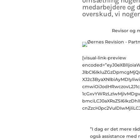
omsætning nogensi
medarbejdere og de
overskud, vi nogen
Revisor og 
[visual-link-preview
encoded=”eyJ0eXBlIjo
JlbCI6IkluZGzDpmcgM
XJ2c3ByaXNlbiAyMDIyIiw
cmwiOiJodHRwczovL2J1
1cGxvYWRzLzIwMjIvMDg
bmciLCJ0aXRsZSI6IkzDh
cnZzcHJpc2VuIDIwMjIiLC
”I dag er det mere råd
også assistance med r