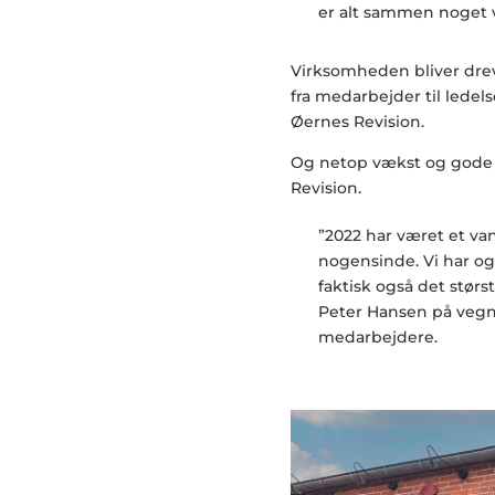
er alt sammen noget v
Virksomheden bliver dreve
fra medarbejder til ledel
Øernes Revision.
Og netop vækst og gode r
Revision.
”2022 har været et v
nogensinde. Vi har og
faktisk også det størs
Peter Hansen på vegn
medarbejdere.