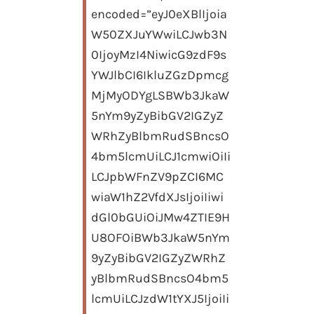
encoded=”eyJ0eXBlIjoia
W50ZXJuYWwiLCJwb3N
0IjoyMzI4NiwicG9zdF9s
YWJlbCI6IkluZGzDpmcg
MjMyODYgLSBWb3JkaW
5nYm9yZyBibGV2IGZyZ
WRhZyBlbmRudSBncsO
4bm5lcmUiLCJ1cmwiOiIi
LCJpbWFnZV9pZCI6MC
wiaW1hZ2VfdXJsIjoiIiwi
dGl0bGUiOiJMw4ZTIE9H
U8OFOiBWb3JkaW5nYm
9yZyBibGV2IGZyZWRhZ
yBlbmRudSBncsO4bm5
lcmUiLCJzdW1tYXJ5IjoiIi