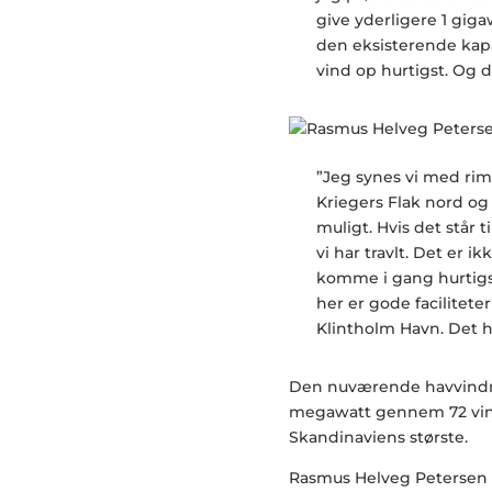
give yderligere 1 gig
den eksisterende kapa
vind op hurtigst. Og d
”Jeg synes vi med rim
Kriegers Flak nord og
muligt. Hvis det står 
vi har travlt. Det er i
komme i gang hurtigst
her er gode facilitete
Klintholm Havn. Det h
Den nuværende havvindmø
megawatt gennem 72 vindm
Skandinaviens største.
Rasmus Helveg Petersen v