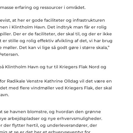
 masse erfaring og ressourcer i området.
evist, at her er gode faciliteter og infrastrukturen
en i Klintholm Havn. Det indtryk man får er rolig
ler. Der er de faciliteter, der skal til, og der er ikke
er stille og rolig effektiv afvikling af det, vi har brug
re møller. Det kan vi lige så godt gøre i større skala,”
Petersen.
or Radikale Venstre Kathrine Olldag vil det være en
ådet med flere vindmøller ved Kriegers Flak, der skal
Havn.
 at se havnen blomstre, og hvordan den grønne
 nye arbejdspladser og nye erhvervsmuligheder.
der flytter hertil, og underleverandører, der
 mig at se er det her et erhvervseventyr for