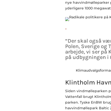
nye havvindmølleparker p
yderligere 1000 megawatt
“
“Der skal også væ
Polen, Sverige og
arbejde, vi ser på 
på udbygningen i 
Klimaudvalgsform
Klintholm Hav
Siden vindmølleparken på 
Vattenfall brugt Klinthol
parken. Tyske EnBW brug
havvindmøllepark Baltic 2