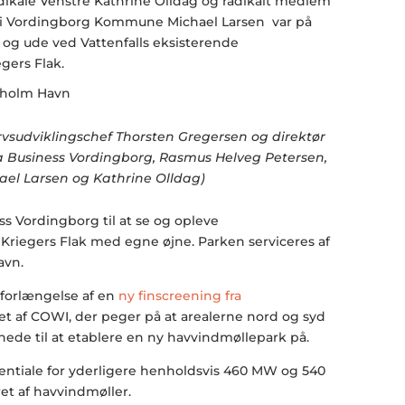
ikale Venstre Kathrine Olldag og radikalt medlem
i Vordingborg Kommune Michael Larsen var på
og ude ved Vattenfalls eksisterende
gers Flak.
rvsudviklingschef Thorsten Gregersen og direktør
ra Business Vordingborg, Rasmus Helveg Petersen,
ael Larsen og Kathrine Olldag)
ss Vordingborg til at se og opleve
riegers Flak med egne øjne. Parken serviceres af
avn.
forlængelse af en
ny finscreening fra
t af COWI, der peger på at arealerne nord og syd
gnede til at etablere en ny havvindmøllepark på.
ntiale for yderligere henholdsvis 460 MW og 540
t af havvindmøller.