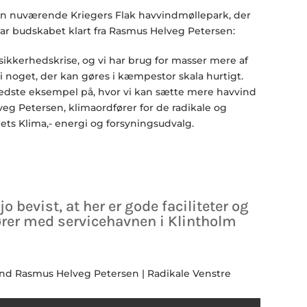
en nuværende Kriegers Flak havvindmøllepark, der
var budskabet klart fra Rasmus Helveg Petersen:
g sikkerhedskrise, og vi har brug for masser mere af
i noget, der kan gøres i kæmpestor skala hurtigt.
bedste eksempel på, hvor vi kan sætte mere havvind
veg Petersen, klimaordfører for de radikale og
ets Klima,- energi og forsyningsudvalg.
jo bevist, at her er gode faciliteter og
ører med servicehavnen i Klintholm
d Rasmus Helveg Petersen | Radikale Venstre