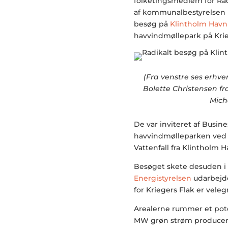
folketingsmedlem for Rad
af kommunalbestyrelsen 
besøg på
Klintholm Havn
havvindmøllepark på Krie
(Fra venstre ses erhve
Bolette Christensen f
Mich
De var inviteret af Busine
havvindmølleparken ved K
Vattenfall fra Klintholm H
Besøget skete desuden i 
Energistyrelsen
udarbejde
for Kriegers Flak er vele
Arealerne rummer et pote
MW grøn strøm producere