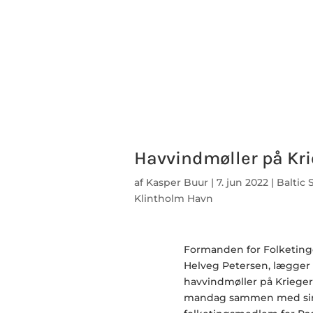
Havvindmøller på Kri
af
Kasper Buur
|
7. jun 2022
|
Baltic
Klintholm Havn
Formanden for Folketinge
Helveg Petersen, lægger 
havvindmøller på Kriegers
mandag sammen med sin p