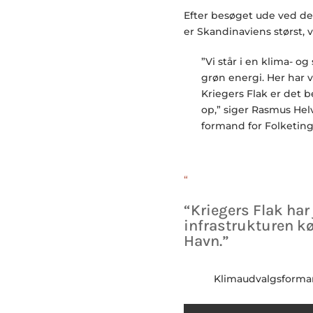
Efter besøget ude ved d
er Skandinaviens størst, 
”Vi står i en klima- o
grøn energi. Her har v
Kriegers Flak er det 
op,” siger Rasmus Hel
formand for Folketing
“
“Kriegers Flak har 
infrastrukturen k
Havn.”
Klimaudvalgsforman