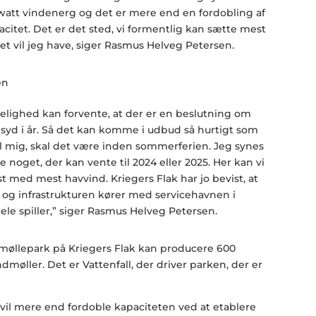
awatt vindenerg og det er mere end en fordobling af
citet. Det er det sted, vi formentlig kan sætte mest
et vil jeg have, siger Rasmus Helveg Petersen.
elighed kan forvente, at der er en beslutning om
 syd i år. Så det kan komme i udbud så hurtigt som
til mig, skal det være inden sommerferien. Jeg synes
kke noget, der kan vente til 2024 eller 2025. Her kan vi
 med mest havvind. Kriegers Flak har jo bevist, at
r og infrastrukturen kører med servicehavnen i
ele spiller,” siger Rasmus Helveg Petersen.
llepark på Kriegers Flak kan producere 600
øller. Det er Vattenfall, der driver parken, der er
il mere end fordoble kapaciteten ved at etablere