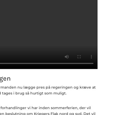
ngen
formanden nu lægge pres på regeringen og kræve at
 tages i brug så hurtigt som muligt.
 forhandlinger vi har inden sommerferien, der vil
t en beslutning om Kriegers Flak nord og syd. Det vil