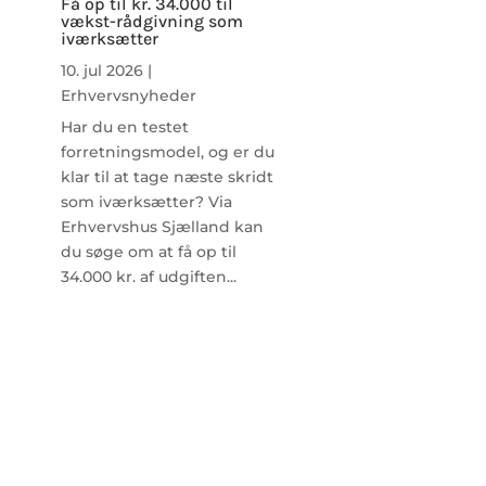
Få op til kr. 34.000 til
vækst-rådgivning som
iværksætter
10. jul 2026
|
Erhvervsnyheder
Har du en testet
forretningsmodel, og er du
klar til at tage næste skridt
som iværksætter? Via
Erhvervshus Sjælland kan
du søge om at få op til
34.000 kr. af udgiften...