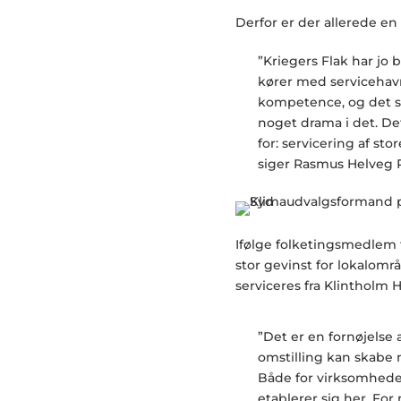
Derfor er der allerede en
”Kriegers Flak har jo b
kører med servicehavn
kompetence, og det spil
noget drama i det. Det 
for: servicering af sto
siger Rasmus Helveg 
Ifølge folketingsmedlem f
stor gevinst for lokalomr
serviceres fra Klintholm 
”Det er en fornøjelse
omstilling kan skabe
Både for virksomheder 
etablerer sig her. For