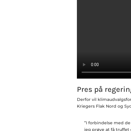
Pres på regeri
Derfor vil klimaudvalgs
Kriegers Flak Nord og Syd
”I forbindelse med de
jeg prøve at få truffe