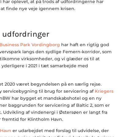
i har oplevet, at på trods af udfordringerne har
t finde nye veje igennem krisen.
s udfordringer
Business Park Vordingborg
har haft en rigtig god
hvervspark langs den sydlige Femern-korridor, som
ytilkomne virksomheder, og vi glæder os til at
yderligere i 2021 i tæt samarbejde med
et 2020 været begyndelsen på en særlig rejse.
y servicebygning til brug for servicering af
Kriegers
EnBW har bygget et mandskabshotel og en ny
er baggrunden for servicering af Baltic 2, som er
 Udvikling af vindenergi i Østersøen er langt fra
r fremtid for Klintholm Havn.
 Havn
er udarbejdet med forslag til udvidelse, der