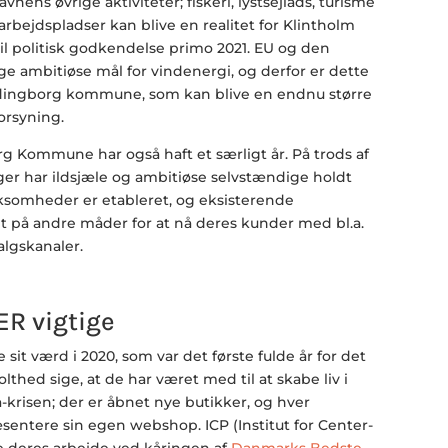
nens øvrige aktiviteter; fiskeri, lystsejlads, turisme
arbejdspladser kan blive en realitet for Klintholm
til politisk godkendelse primo 2021. EU og den
e ambitiøse mål for vindenergi, og derfor er dette
rdingborg kommune, som kan blive en endnu større
orsyning.
g Kommune har også haft et særligt år. På trods af
ger har ildsjæle og ambitiøse selvstændige holdt
rksomheder er etableret, og eksisterende
t på andre måder for at nå deres kunder med bl.a.
lgskanaler.
ER vigtige
e sit værd i 2020, som var det første fulde år for det
thed sige, at de har været med til at skabe liv i
-krisen; der er åbnet nye butikker, og hver
entere sin egen webshop. ICP (Institut for Center-
 deres arbejde ved kåringen af
Danmarks Bedste