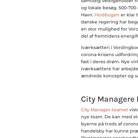
samtidig vedligeholder hav
og lokale besøg. 500-700 
Havn.
Hvidbogen
er klar 
danske regering har begg
en stor mulighed for Vo
del af fremtidens energif
Iværksætteri i Vordingbor
corona-krisens udfordrin
fast i deres drøm. Nye vi
iværksættere har arbejde
ændrede koncepter og sa
City Managere 
City Manager-teamet
vist
nye team. De kan med stol
byerne på trods af corona
handelsby har kunne præs
Planlægning) anerkendte