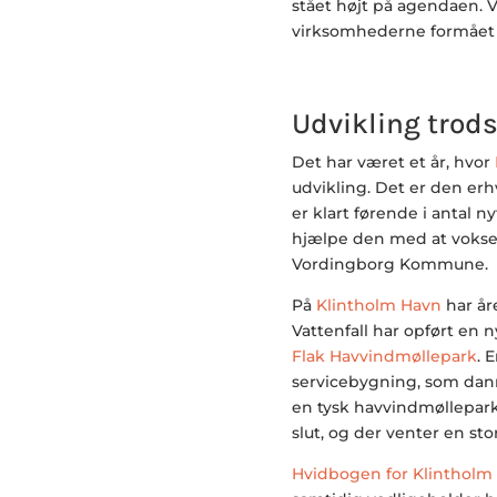
stået højt på agendaen. V
virksomhederne formået a
Udvikling trod
Det har været et år, hvor
udvikling. Det er den er
er klart førende i antal n
hjælpe den med at vokse 
Vordingborg Kommune.
På
Klintholm Havn
har år
Vattenfall har opført en n
Flak Havvindmøllepark
. 
servicebygning, som dann
en tysk havvindmøllepark.
slut, og der venter en sto
Hvidbogen for Klintholm