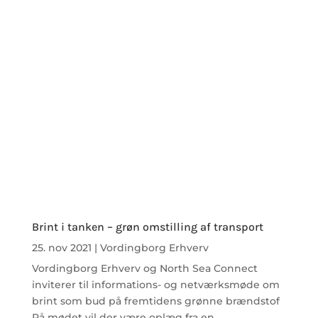
Brint i tanken – grøn omstilling af transport
25. nov 2021
|
Vordingborg Erhverv
Vordingborg Erhverv og North Sea Connect
inviterer til informations- og netværksmøde om
brint som bud på fremtidens grønne brændstof
På mødet vil der være oplæg fra en...