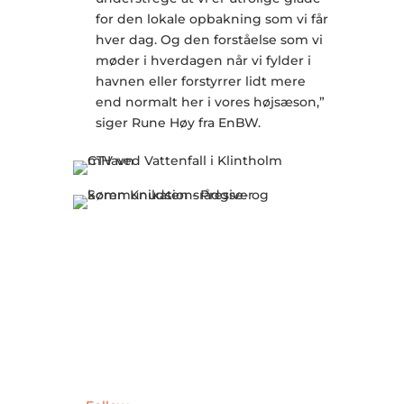
for den lokale opbakning som vi får
hver dag. Og den forståelse som vi
møder i hverdagen når vi fylder i
havnen eller forstyrrer lidt mere
end normalt her i vores højsæson,”
siger Rune Høy fra EnBW.
Skrevet af Søren Knudsen
Presse- og kommunikationsrådgiver
T: +45 20 40 95 92
E:
sk@businessvordingborg.dk