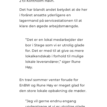
2 til Klintholm Havn.
Det har blandt andet betydet at de her
i foråret ansatte yderligere en
lagermand på servicestationen til at
klare den øgede arbejdsmængde.
”Det er en lokal medarbejder der
bor i Stege som vi er utrolig glade
for. Det er med til at give os mere
lokalkendskab i forhold til mulige
lokale leverandører,” siger Rune
Høy.
En travl sommer venter forude for
EnBW og Rune Høy er meget glad for
den store lokale opbakning de møder.
”Jeg vil gerne endnu engang
understrege at vi er utrolige glade