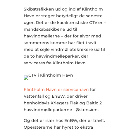
Skibstrafikken ud og ind af Klintholm
Havn er steget betydeligt de seneste
uger. Det er de karakteristiske CTV’er –
mandskabsskibene ud til
havvindmøllerne – der for alvor med
sommerens komme har fået travlt
med at sejle vindmølleteknikere ud til
de to havvindmølleparker, der
serviceres fra Klintholm Havn.
Klintholm Havn er servicehavn
for
Vattenfall og EnBW, der driver
henholdsvis Kriegers Flak og Baltic 2
havvindmølleparkerne i Østersøen.
Og det er især hos EnBW, der er travlt.
Operatørerne har hyret to ekstra