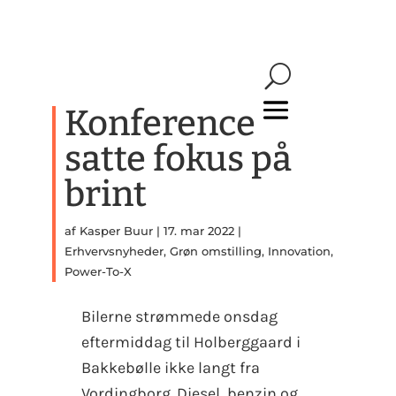
Konference
satte fokus på
brint
af
Kasper Buur
|
17. mar 2022
|
Erhvervsnyheder
,
Grøn omstilling
,
Innovation
,
Power-To-X
Bilerne strømmede onsdag
eftermiddag til Holberggaard i
Bakkebølle ikke langt fra
Vordingborg. Diesel, benzin og