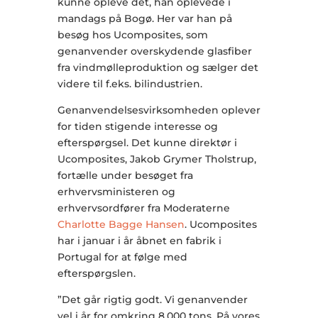
kunne opleve det, han oplevede i
mandags på Bogø. Her var han på
besøg hos Ucomposites, som
genanvender overskydende glasfiber
fra vindmølleproduktion og sælger det
videre til f.eks. bilindustrien.
Genanvendelsesvirksomheden oplever
for tiden stigende interesse og
efterspørgsel. Det kunne direktør i
Ucomposites, Jakob Grymer Tholstrup,
fortælle under besøget fra
erhvervsministeren og
erhvervsordfører fra Moderaterne
Charlotte Bagge Hansen
. Ucomposites
har i januar i år åbnet en fabrik i
Portugal for at følge med
efterspørgslen.
”Det går rigtig godt. Vi genanvender
vel i år for omkring 8.000 tons. På vores