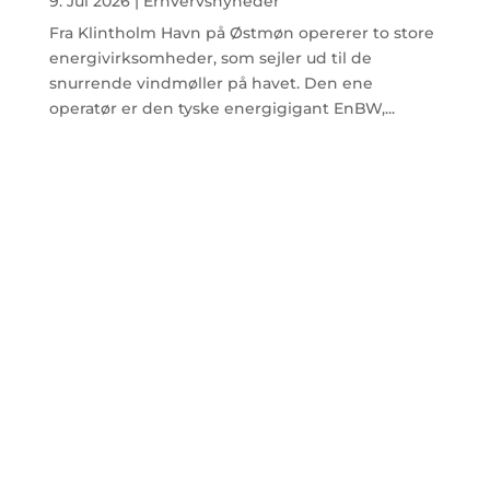
9. Jul 2026
|
Erhvervsnyheder
Fra Klintholm Havn på Østmøn opererer to store
energivirksomheder, som sejler ud til de
snurrende vindmøller på havet. Den ene
operatør er den tyske energigigant EnBW,...