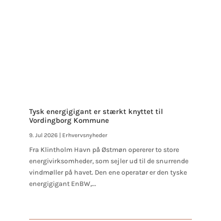
Tysk energigigant er stærkt knyttet til
Vordingborg Kommune
9. Jul 2026
|
Erhvervsnyheder
Fra Klintholm Havn på Østmøn opererer to store
energivirksomheder, som sejler ud til de snurrende
vindmøller på havet. Den ene operatør er den tyske
energigigant EnBW,...