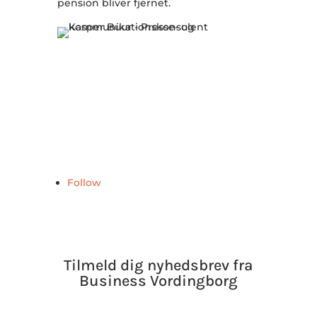
pension bliver fjernet.
Skrevet af Kasper Buur
Presse- og kommunikationskonsulent
T: +45 51 93 58 29
E:
kb@businessvordingborg.dk
Follow
Tilmeld dig nyhedsbrev fra
Business Vordingborg