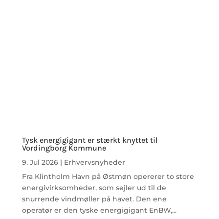
Tysk energigigant er stærkt knyttet til
Vordingborg Kommune
9. Jul 2026
|
Erhvervsnyheder
Fra Klintholm Havn på Østmøn opererer to store
energivirksomheder, som sejler ud til de
snurrende vindmøller på havet. Den ene
operatør er den tyske energigigant EnBW,...