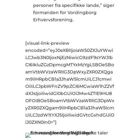
personer fra specifikke lande,” siger
formanden for Vordingborg
Erhvervsforening.
[visual-link-preview
encoded=”eyJ0eXBlIjoiaW50ZXJuYWwi
LCJwb3N0IjoxNjEzNiwicG9zdF9sYWJlb
CI6IkluZGzDpmcgMTYxMzYgLSBOeSBo
amVtbWVzaWRlIG3DpWxyZXR0ZXQga
m9iIHRpbCB1a3JhaW5lcmUiLCJ1cmwi
OiIiLCJpbWFnZV9pZCI6MCwiaW1hZ2Vf
dXJsIjoiIiwidGl0bGUiOiJMw4ZTIE9HU8
OFOiBOeSBoamVtbWVzaWRlIG3DpWx
yZXR0ZXQgam9iIHRpbCB1a3JhaW5lcm
UiLCJzdW1tYXJ5IjoiIiwidGVtcGxhdGUiO
iJ0ZXN0In0=”]