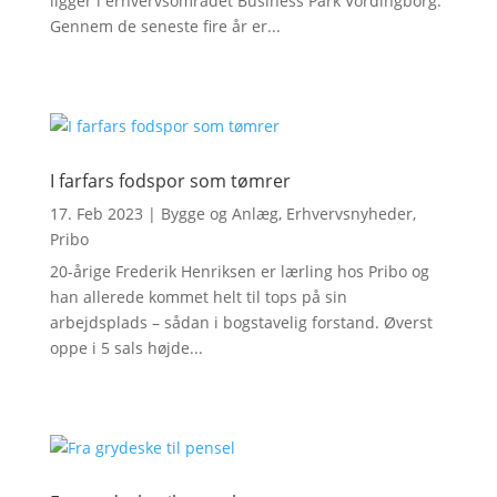
ligger i erhvervsområdet Business Park Vordingborg.
Gennem de seneste fire år er...
I farfars fodspor som tømrer
17. Feb 2023
|
Bygge og Anlæg
,
Erhvervsnyheder
,
Pribo
20-årige Frederik Henriksen er lærling hos Pribo og
han allerede kommet helt til tops på sin
arbejdsplads – sådan i bogstavelig forstand. Øverst
oppe i 5 sals højde...