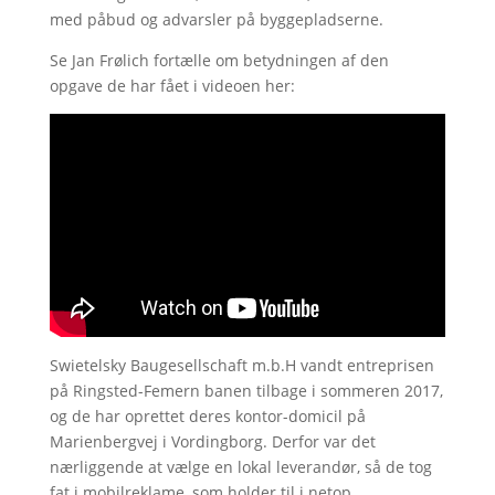
med påbud og advarsler på byggepladserne.
Se Jan Frølich fortælle om betydningen af den
opgave de har fået i videoen her:
Swietelsky Baugesellschaft m.b.H vandt entreprisen
på Ringsted-Femern banen tilbage i sommeren 2017,
og de har oprettet deres kontor-domicil på
Marienbergvej i Vordingborg. Derfor var det
nærliggende at vælge en lokal leverandør, så de tog
fat i mobilreklame, som holder til i netop