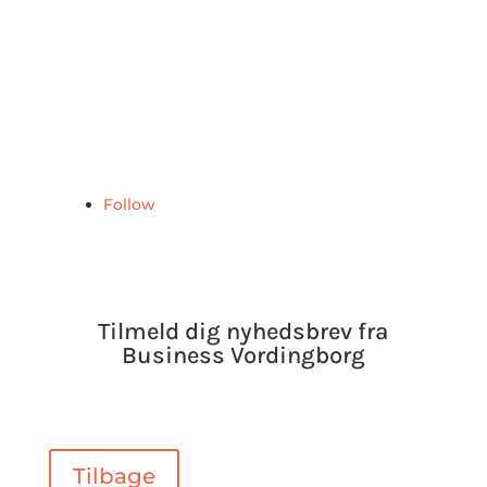
Skrevet af Kasper Buur
Presse- og kommunikationskonsulent
T: +45 51 93 58 29
E:
kb@businessvordingborg.dk
Follow
Tilmeld dig nyhedsbrev fra
Business Vordingborg
Tilbage