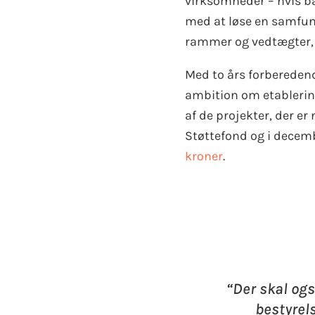
virksomheder – hvis ba
med at løse en samfund
rammer og vedtægter, 
Med to års forberedend
ambition om etablerin
af de projekter, der er
Støttefond og i decem
kroner
.
“Der skal og
bestyrel