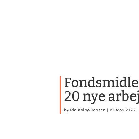
Fondsmidler
20 nye arbe
by
Pia Kainø Jensen
|
19. May 2026
|