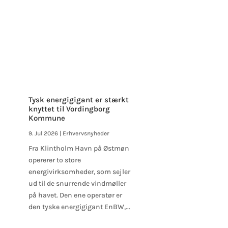
Tysk energigigant er stærkt
knyttet til Vordingborg
Kommune
9. Jul 2026
|
Erhvervsnyheder
Fra Klintholm Havn på Østmøn
opererer to store
energivirksomheder, som sejler
ud til de snurrende vindmøller
på havet. Den ene operatør er
den tyske energigigant EnBW,...