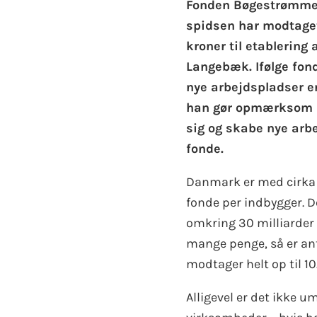
Fonden Bøgestrømmen
spidsen har modtaget
kroner til etablering 
Langebæk. Ifølge fon
nye arbejdspladser en
han gør opmærksom p
sig og skabe nye arbe
fonde.
Danmark er med cirka 8.
fonde per indbygger. D
omkring 30 milliarder 
mange penge, så er ant
modtager helt op til 1
Alligevel er det ikke u