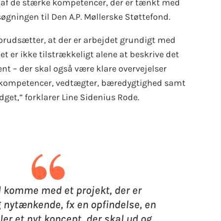
 af de stærke kompetencer, der er tænkt med
søgningen til Den A.P. Møllerske Støttefond.
orudsætter, at der er arbejdet grundigt med
Det er ikke tilstrækkeligt alene at beskrive det
 – der skal også være klare overvejelser
 kompetencer, vedtægter, bæredygtighed samt
et,” forklarer Line Sidenius Rode.
“
 komme med et projekt, der er
g nytænkende, fx en opfindelse, en
ler et nyt koncept, der skal ud og