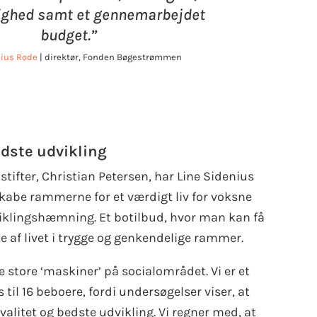
ighed samt et gennemarbejdet
budget.”
nius Rode
| direktør, Fonden Bøgestrømmen
edste udvikling
fter, Christian Petersen, har Line Sidenius
kabe rammerne for et værdigt liv for voksne
iklingshæmning. Et botilbud, hvor man kan få
ste af livet i trygge og genkendelige rammer.
 store ‘maskiner’ på socialområdet. Vi er et
il 16 beboere, fordi undersøgelser viser, at
valitet og bedste udvikling. Vi regner med, at