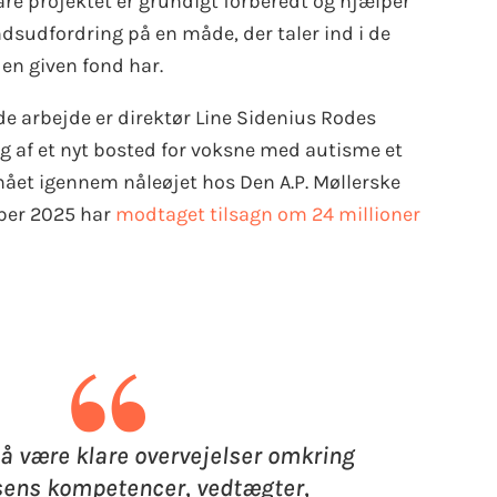
re projektet er grundigt forberedt og hjælper
sudfordring på en måde, der taler ind i de
en given fond har.
e arbejde er direktør Line Sidenius Rodes
g af et nyt bosted for voksne med autisme et
 nået igennem nåleøjet hos Den A.P. Møllerske
ber 2025 har
modtaget tilsagn om 24 millioner
“
så være klare overvejelser omkring
sens kompetencer, vedtægter,