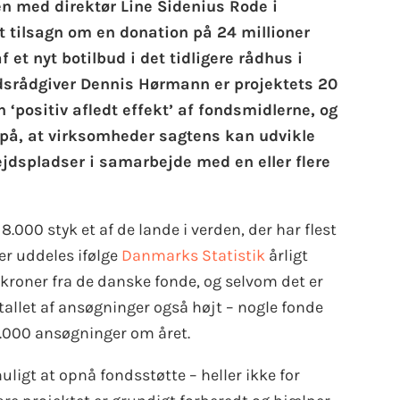
 med direktør Line Sidenius Rode i
 tilsagn om en donation på 24 millioner
af et nyt botilbud i det tidligere rådhus i
dsrådgiver Dennis Hørmann er projektets 20
 ‘positiv afledt effekt’ af fondsmidlerne, og
å, at virksomheder sagtens kan udvikle
jdspladser i samarbejde med en eller flere
000 styk et af de lande i verden, der har flest
er uddeles ifølge
Danmarks Statistik
årligt
kroner fra de danske fonde, og selvom det er
allet af ansøgninger også højt – nogle fonde
0.000 ansøgninger om året.
muligt at opnå fondsstøtte – heller ikke for