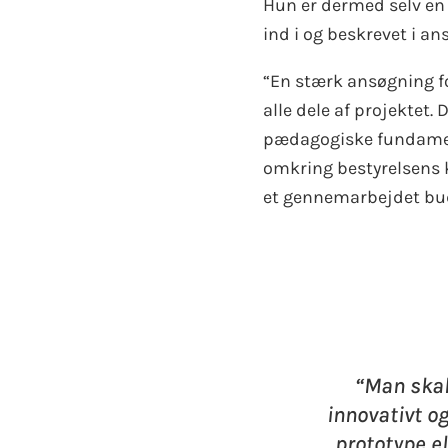
Hun er dermed selv en
ind i og beskrevet i an
“En stærk ansøgning f
alle dele af projektet. 
pædagogiske fundament
omkring bestyrelsens
et gennemarbejdet budg
“Man skal
innovativt o
prototype el