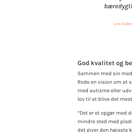
bæredygt
Line Side
God kvalitet og b
Sammen med sin medsti
Rode en vision om at s
med autisme eller udv
lov til at blive det me
“Det er et opgør med de
mindre sted med plads t
det giver den højeste k