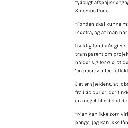
tydeligt afspejler enga
Sidenius Rode.
“Fonden skal kunne mæ
indefra, og at man har 
Uvildig fondsrådgiver, 
transparent om projekte
holder sig for øje, at 
‘en positiv afledt effek
Det er sjældent, at job
fra i de puljer, der f
en meget lille del af 
“Man kan ikke som vir
penge, jeg kan ikke lå