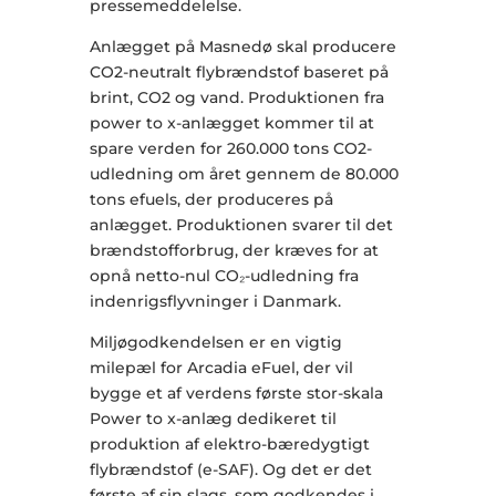
pressemeddelelse.
Anlægget på Masnedø skal producere
CO2-neutralt flybrændstof baseret på
brint, CO2 og vand. Produktionen fra
power to x-anlægget kommer til at
spare verden for 260.000 tons CO2-
udledning om året gennem de 80.000
tons efuels, der produceres på
anlægget. Produktionen svarer til det
brændstofforbrug, der kræves for at
opnå netto-nul CO₂-udledning fra
indenrigsflyvninger i Danmark.
Miljøgodkendelsen er en vigtig
milepæl for Arcadia eFuel, der vil
bygge et af verdens første stor-skala
Power to x-anlæg dedikeret til
produktion af elektro-bæredygtigt
flybrændstof (e-SAF). Og det er det
første af sin slags, som godkendes i