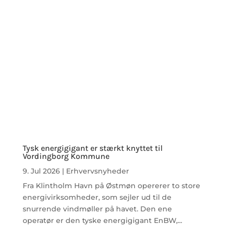
Tysk energigigant er stærkt knyttet til
Vordingborg Kommune
9. Jul 2026
|
Erhvervsnyheder
Fra Klintholm Havn på Østmøn opererer to store
energivirksomheder, som sejler ud til de
snurrende vindmøller på havet. Den ene
operatør er den tyske energigigant EnBW,...