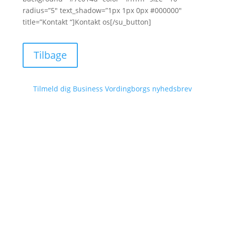
radius=”5″ text_shadow=”1px 1px 0px #000000″
title=”Kontakt “]Kontakt os[/su_button]
Tilbage
Tilmeld dig Business Vordingborgs nyhedsbrev