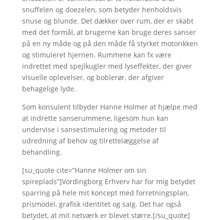
snuffelen og doezelen, som betyder henholdsvis
snuse og blunde. Det dækker over rum, der er skabt
med det formål, at brugerne kan bruge deres sanser
på en ny måde og på den måde få styrket motorikken
og stimuleret hjernen. Rummene kan fx være
indrettet med spejlkugler med lyseffekter, der giver
visuelle oplevelser, og boblerør, der afgiver
behagelige lyde.
Som konsulent tilbyder Hanne Holmer at hjælpe med
at indrette sanserummene, ligesom hun kan
undervise i sansestimulering og metoder til
udredning af behov og tilrettelæggelse af
behandling.
[su_quote cite=”Hanne Holmer om sin
spireplads”]Vordingborg Erhverv har for mig betydet
sparring på hele mit koncept med forretningsplan,
prismodel, grafisk identitet og salg. Det har også
betydet, at mit netværk er blevet større.[/su_quote]