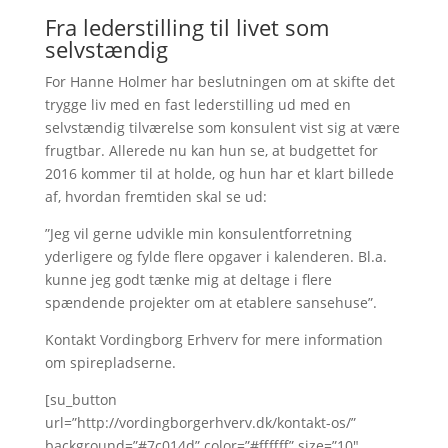
Fra lederstilling til livet som
selvstændig
For Hanne Holmer har beslutningen om at skifte det
trygge liv med en fast lederstilling ud med en
selvstændig tilværelse som konsulent vist sig at være
frugtbar. Allerede nu kan hun se, at budgettet for
2016 kommer til at holde, og hun har et klart billede
af, hvordan fremtiden skal se ud:
”Jeg vil gerne udvikle min konsulentforretning
yderligere og fylde flere opgaver i kalenderen. Bl.a.
kunne jeg godt tænke mig at deltage i flere
spændende projekter om at etablere sansehuse”.
Kontakt Vordingborg Erhverv for mere information
om spirepladserne.
[su_button
url=”http://vordingborgerhverv.dk/kontakt-os/”
background=”#7c014d” color=”#ffffff” size=”10″