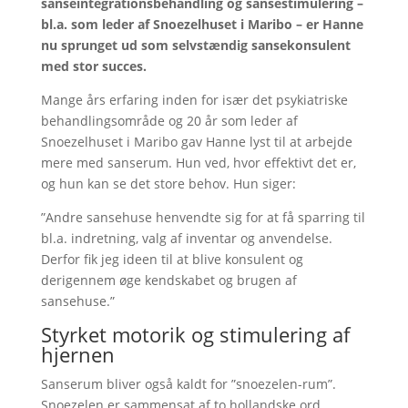
sanseintegrationsbehandling og sansestimulering –
bl.a. som leder af Snoezelhuset i Maribo – er Hanne
nu sprunget ud som selvstændig sansekonsulent
med stor succes.
Mange års erfaring inden for især det psykiatriske
behandlingsområde og 20 år som leder af
Snoezelhuset i Maribo gav Hanne lyst til at arbejde
mere med sanserum. Hun ved, hvor effektivt det er,
og hun kan se det store behov. Hun siger:
”Andre sansehuse henvendte sig for at få sparring til
bl.a. indretning, valg af inventar og anvendelse.
Derfor fik jeg ideen til at blive konsulent og
derigennem øge kendskabet og brugen af
sansehuse.”
Styrket motorik og stimulering af
hjernen
Sanserum bliver også kaldt for ”snoezelen-rum”.
Snoezelen er sammensat af to hollandske ord,