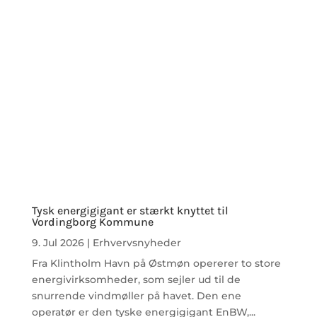
Tysk energigigant er stærkt knyttet til
Vordingborg Kommune
9. Jul 2026
|
Erhvervsnyheder
Fra Klintholm Havn på Østmøn opererer to store
energivirksomheder, som sejler ud til de
snurrende vindmøller på havet. Den ene
operatør er den tyske energigigant EnBW,...