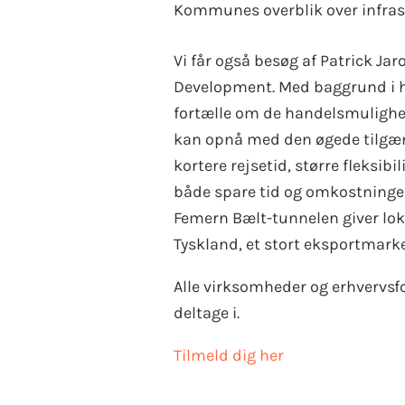
Kommunes overblik over infrast
Vi får også besøg af Patrick Ja
Development. Med baggrund i h
fortælle om de handelsmuligh
kan opnå med den øgede tilgæn
kortere rejsetid, større fleksib
både spare tid og omkostninge
Femern Bælt-tunnelen giver loka
Tyskland, et stort eksportmar
Alle virksomheder og erhvervsfol
deltage i.
Tilmeld dig her