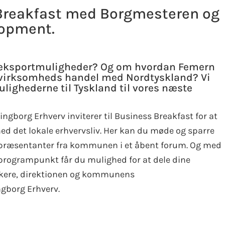
 Breakfast med Borgmesteren og
lopment.
e eksportmuligheder? Og om hvordan Femern
 virksomheds handel med Nordtyskland? Vi
lighederne til Tyskland til vores næste
borg Erhverv inviterer til Business Breakfast for at
d det lokale erhvervsliv. Her kan du møde og sparre
præsentanter fra kommunen i et åbent forum. Og med
programpunkt får du mulighed for at dele dine
ikere, direktionen og kommunens
gborg Erhverv.