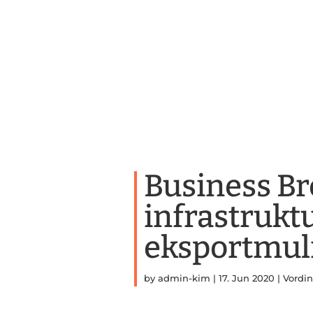
Business Br
infrastrukt
eksportmul
by
admin-kim
|
17. Jun 2020
|
Vordi