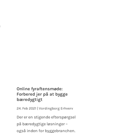
n
d
Online fyraftensmøde:
Forbered jer på at bygge
bæredygtigt
24. Feb 2021
|
Vordingborg Erhverv
Der er en stigende efterspørgsel
på bæredygtige løsninger –
også inden for byggebranchen.