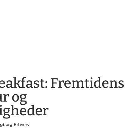
eakfast: Fremtidens
ur og
igheder
ngborg Erhverv