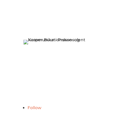
jeres CO2 udslip,” lyder det fra Hans
Christensen.
Du kan tilmelde dig
her
.
Skrevet af Kasper Buur
Presse- og kommunikationskonsulent
T: +45 51 93 58 29
E:
kb@businessvordingborg.dk
Follow