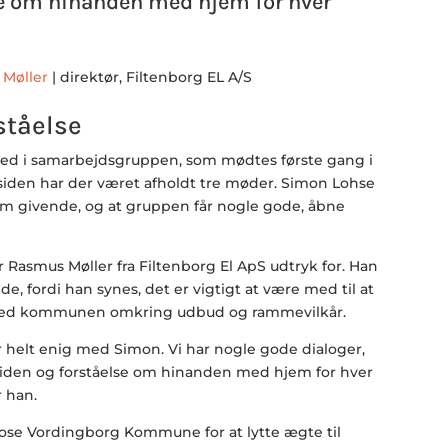
se om hinanden med hjem for hver
Møller
| direktør, Filtenborg EL A/S
ståelse
med i samarbejdsgruppen, som mødtes første gang i
siden har der været afholdt tre møder. Simon Lohse
m givende, og at gruppen får nogle gode, åbne
Rasmus Møller fra Filtenborg El ApS udtryk for. Han
e, fordi han synes, det er vigtigt at være med til at
med kommunen omkring udbud og rammevilkår.
 er helt enig med Simon. Vi har nogle gode dialoger,
 viden og forståelse om hinanden med hjem for hver
r han.
rose Vordingborg Kommune for at lytte ægte til