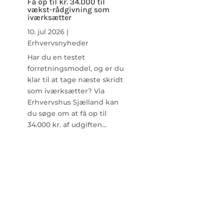
Få op til kr. 34.000 til
vækst-rådgivning som
iværksætter
10. jul 2026
|
Erhvervsnyheder
Har du en testet
forretningsmodel, og er du
klar til at tage næste skridt
som iværksætter? Via
Erhvervshus Sjælland kan
du søge om at få op til
34.000 kr. af udgiften...