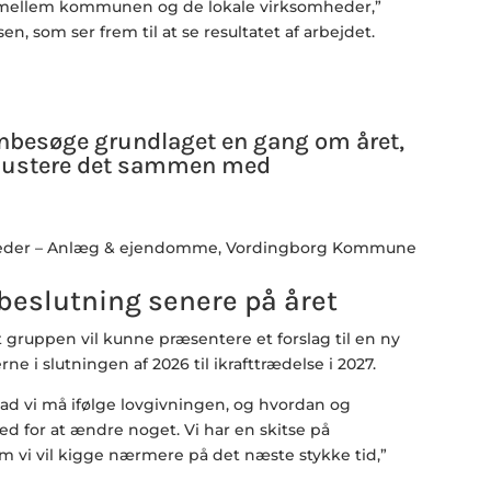
 mellem kommunen og de lokale virksomheder,”
en, som ser frem til at se resultatet af arbejdet.
genbesøge grundlaget en gang om året,
 justere det sammen med
leder – Anlæg & ejendomme, Vordingborg Kommune
l beslutning senere på året
 gruppen vil kunne præsentere et forslag til en ny
ne i slutningen af 2026 til ikrafttrædelse i 2027.
vad vi må ifølge lovgivningen, og hvordan og
d for at ændre noget. Vi har en skitse på
 vi vil kigge nærmere på det næste stykke tid,”