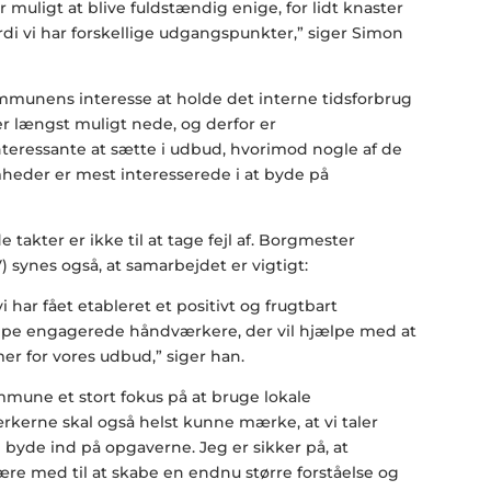
r muligt at blive fuldstændig enige, for lidt knaster
fordi vi har forskellige udgangspunkter,” siger Simon
mmunens interesse at holde det interne tidsforbrug
r længst muligt nede, og derfor er
teressante at sætte i udbud, hvorimod nogle af de
eder er mest interesserede i at byde på
akter er ikke til at tage fejl af. Borgmester
) synes også, at samarbejdet er vigtigt:
 vi har fået etableret et positivt og frugtbart
pe engagerede håndværkere, der vil hjælpe med at
 for vores udbud,” siger han.
mmune et stort fokus på at bruge lokale
erne skal også helst kunne mærke, at vi taler
byde ind på opgaverne. Jeg er sikker på, at
re med til at skabe en endnu større forståelse og