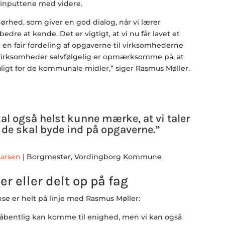
inputtene med videre.
hørhed, som giver en god dialog, når vi lærer
dre at kende. Det er vigtigt, at vi nu får lavet et
en fair fordeling af opgaverne til virksomhederne
 virksomheder selvfølgelig er opmærksomme på, at
ligt for de kommunale midler,” siger Rasmus Møller.
l også helst kunne mærke, at vi taler
de skal byde ind på opgaverne.”
Larsen
| Borgmester, Vordingborg Kommune
r eller delt op på fag
se er helt på linje med Rasmus Møller:
rhåbentlig kan komme til enighed, men vi kan også