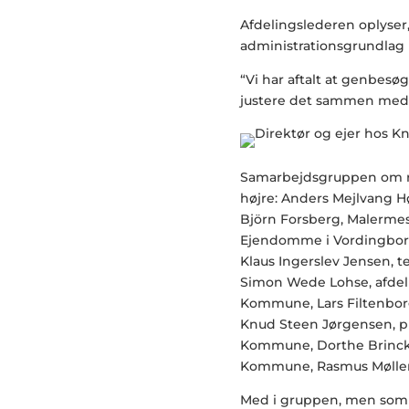
Afdelingslederen oplyser,
administrationsgrundlag l
“Vi har aftalt at genbesø
justere det sammen med 
Samarbejdsgruppen om re
højre: Anders Mejlvang H
Björn Forsberg, Malerme
Ejendomme i Vordingborg
Klaus Ingerslev Jensen,
Simon Wede Lohse, afde
Kommune, Lars Filtenborg
Knud Steen Jørgensen, p
Kommune, Dorthe Brinck L
Kommune, Rasmus Møller, 
Med i gruppen, men som 