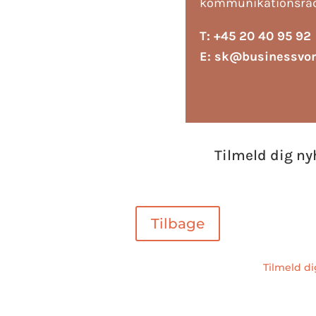
kommunikationsråd
T: +45 20 40 95 92
E:
sk@businessvor
Tilmeld dig ny
Tilbage
Tilmeld d