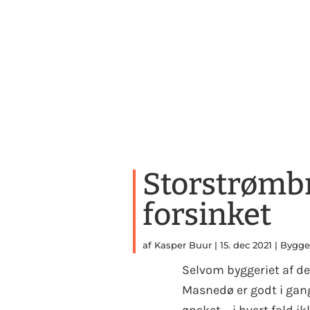
Storstrømbr
forsinket
af
Kasper Buur
|
15. dec 2021
|
Bygge
Selvom byggeriet af d
Masnedø er godt i gang