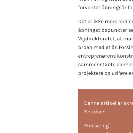
forventet åbningsår for
Det er ikke mere end s
åbningstidspunkter se
Vejdirektoratet, at m
broen med et år. Forsi
entreprenørens konst
sammenstøbte elemente
projektere og udføre e
Denne artikel er skr
Knudsen
Presse- og