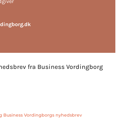
giver
dingborg.dk
hedsbrev fra Business Vordingborg
ig Business Vordingborgs nyhedsbrev