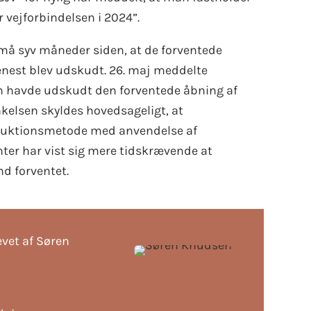
 vejforbindelsen i 2024”.
må syv måneder siden, at de forventede
nest blev udskudt. 26. maj meddelte
an havde udskudt den forventede åbning af
nkelsen skyldes hovedsageligt, at
ruktionsmetode med anvendelse af
r har vist sig mere tidskrævende at
nd forventet.
evet af Søren