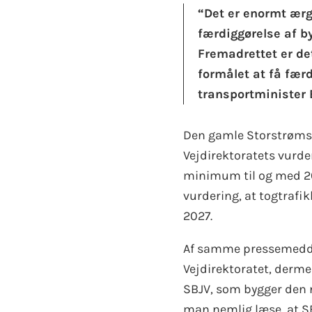
“Det er enormt ærge
færdiggørelse af b
Fremadrettet er de
formålet at få færd
transportminister 
Den gamle Storstrømsb
Vejdirektoratets vurde
minimum til og med 2
vurdering, at togtrafik
2027.
Af samme pressemeddele
Vejdirektoratet, derme
SBJV, som bygger den 
man nemlig læse, at SB