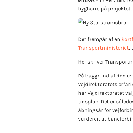
ønsket – i hvert fald i
bygherre på projektet.
Det fremgår af en
kort
Transportministeriet
,
Her skriver Transportm
På baggrund af den uvi
Vejdirektoratets erfar
har Vejdirektoratet val
tidsplan. Det er sålede
åbningsår for vejforb
vurderer, at baneforbin