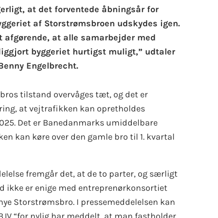
rligt, at det forventede åbningsår for
yggeriet af Storstrømsbroen udskydes igen.
t afgørende, at alle samarbejder med
iggjort byggeriet hurtigst muligt,” udtaler
Benny Engelbrecht.
ros tilstand overvåges tæt, og det er
ring, at vejtrafikken kan opretholdes
025. Det er Banedanmarks umiddelbare
ken kan køre over den gamle bro til 1. kvartal
lse fremgår det, at de to parter, og særligt
d ikke er enige med entreprenørkonsortiet
nye Storstrømsbro. I pressemeddelelsen kan
JV “for nylig har meddelt, at man fastholder