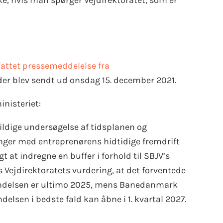
kke, hvis man spørger Vejdirektoratet, som er
fattet pressemeddelelse fra
 der blev sendt ud onsdag 15. december 2021.
inisteriet:
ldige undersøgelse af tidsplanen og
inger med entreprenørens hidtidige fremdrift
gt at indregne en buffer i forhold til SBJV’s
s Vejdirektoratets vurdering, at det forventede
indelsen er ultimo 2025, mens Banedanmark
delsen i bedste fald kan åbne i 1. kvartal 2027.