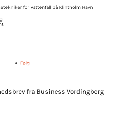
Skrevet af Kasper Buur
Presse- og kommunikationskonsulent
T: +45 51 93 58 29
E:
kb@businessvordingborg.dk
Følg
hedsbrev fra Business Vordingborg