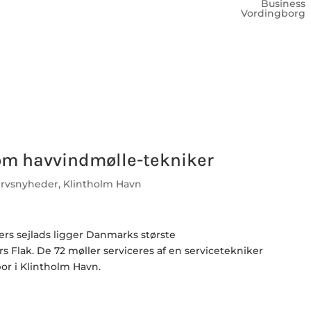
Business
Vordingborg
 som havvindmølle-tekniker
ervsnyheder
,
Klintholm Havn
ers sejlads ligger Danmarks største
 Flak. De 72 møller serviceres af en servicetekniker
or i Klintholm Havn.