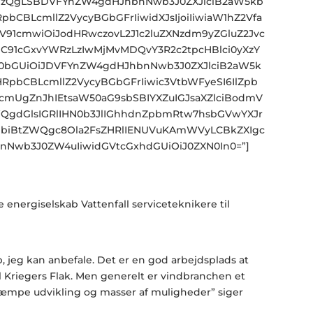
MzQgLSBDVFYnZW4gdHJhbnNwb3J0ZXJlciB2aW5kb
pbCBLcmllZ2VycyBGbGFrIiwidXJsIjoiIiwiaW1hZ2Vfa
91cmwiOiJodHRwczovL2J1c2luZXNzdm9yZGluZ2Jvc
C91cGxvYWRzLzIwMjMvMDQvY3R2c2tpcHBlci0yXzY
0bGUiOiJDVFYnZW4gdHJhbnNwb3J0ZXJlciB2aW5k
HRpbCBLcmllZ2VycyBGbGFrIiwic3VtbWFyeSI6IlZpb
mUgZnJhIEtsaW50aG9sbSBIYXZuIGJsaXZlciBodmV
gdGlsIGRlIHN0b3JlIGhhdnZpbmRtw7hsbGVwYXJr
biBtZWQgc8Ola2FsZHRlIENUVuKAmWVyLCBkZXIgc
nNwb3J0ZW4uIiwidGVtcGxhdGUiOiJ0ZXN0In0=”]
 energiselskab Vattenfall serviceteknikere til
, jeg kan anbefale. Det er en god arbejdsplads at
l Kriegers Flak. Men generelt er vindbranchen et
kæmpe udvikling og masser af muligheder” siger