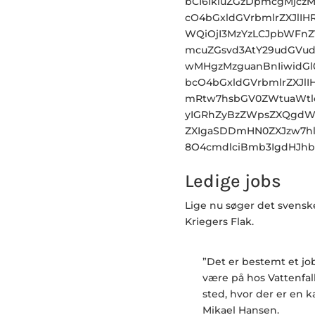
bCI6IkluZGzDpmcgMjcz
cO4bGxldGVrbmlrZXJlIHR
WQiOjI3MzYzLCJpbWFnZV
mcuZGsvd3AtY29udGVud
wMHgzMzguanBnIiwidGl
bcO4bGxldGVrbmlrZXJlI
mRtw7hsbGV0ZWtuaWtlc
yIGRhZyBzZWpsZXQgdWQ
ZXIgaSDDmHN0ZXJzw7hl
8O4cmdlciBmb3IgdHJhb
Ledige jobs
Lige nu søger det svenske
Kriegers Flak.
”Det er bestemt et job
være på hos Vattenfal
sted, hvor der er en 
Mikael Hansen.