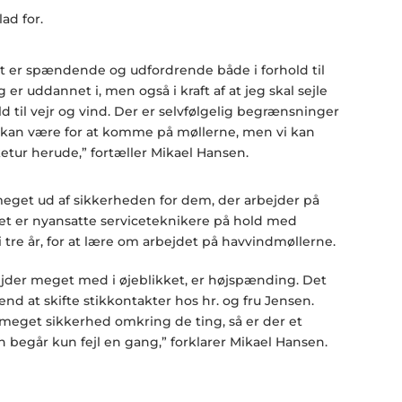
ad for.
Det er spændende og udfordrende både i forhold til
 er uddannet i, men også i kraft af at jeg skal sejle
old til vejr og vind. Der er selvfølgelig begrænsninger
et kan være for at komme på møllerne, men vi kan
sketur herude,” fortæller Mikael Hansen.
meget ud af sikkerheden for dem, der arbejder på
det er nyansatte serviceteknikere på hold med
i tre år, for at lære om arbejdet på havvindmøllerne.
ejder meget med i øjeblikket, er højspænding. Det
d at skifte stikkontakter hos hr. og fru Jensen.
 meget sikkerhed omkring de ting, så er der et
 begår kun fejl en gang,” forklarer Mikael Hansen.