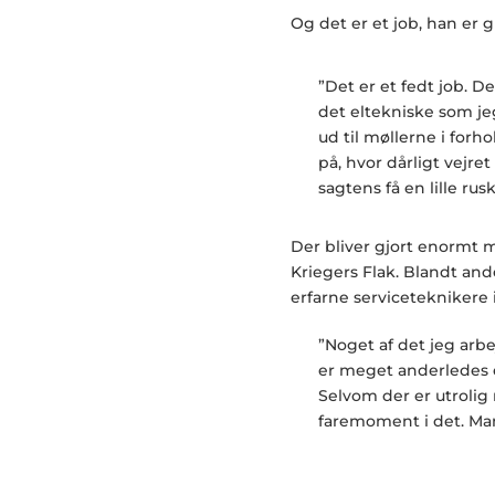
Og det er et job, han er gl
”Det er et fedt job. 
det eltekniske som jeg
ud til møllerne i forh
på, hvor dårligt vejr
sagtens få en lille ru
Der bliver gjort enormt 
Kriegers Flak. Blandt an
erfarne serviceteknikere 
”Noget af det jeg arb
er meget anderledes en
Selvom der er utrolig
faremoment i det. Man