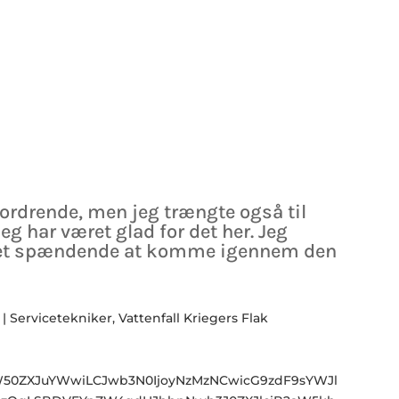
ordrende, men jeg trængte også til
eg har været glad for det her. Jeg
ret spændende at komme igennem den
| Servicetekniker, Vattenfall Kriegers Flak
aW50ZXJuYWwiLCJwb3N0IjoyNzMzNCwicG9zdF9sYWJl