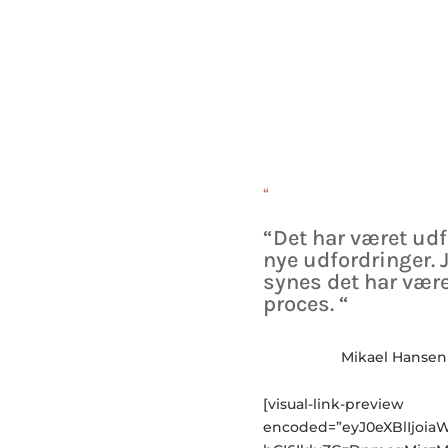
“
“Det har været udf
nye udfordringer. J
synes det har væ
proces. “
Mikael Hansen 
[visual-link-preview
encoded=”eyJ0eXBlIjoi