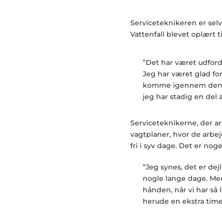
Serviceteknikeren er sel
Vattenfall blevet oplært 
”Det har været udford
Jeg har været glad fo
komme igennem den p
jeg har stadig en del 
Serviceteknikerne, der arb
vagtplaner, hvor de arbej
fri i syv dage. Det er nog
”Jeg synes, det er dej
nogle lange dage. Men
hånden, når vi har så l
herude en ekstra time,