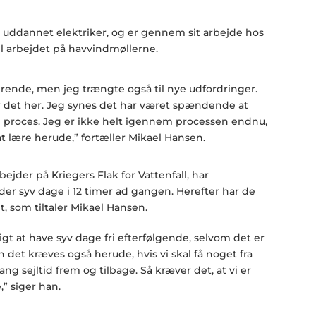
v uddannet elektriker, og er gennem sit arbejde hos
til arbejdet på havvindmøllerne.
rende, men jeg trængte også til nye udfordringer.
r det her. Jeg synes det har været spændende at
roces. Jeg er ikke helt igennem processen endnu,
at lære herude,” fortæller Mikael Hansen.
ejder på Kriegers Flak for Vattenfall, har
der syv dage i 12 timer ad gangen. Herefter har de
et, som tiltaler Mikael Hansen.
ligt at have syv dage fri efterfølgende, selvom det er
 det kræves også herude, hvis vi skal få noget fra
ang sejltid frem og tilbage. Så kræver det, at vi er
” siger han.