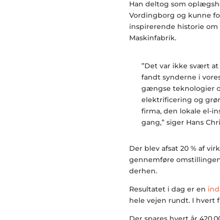
Han deltog som oplægsho
Vordingborg og kunne for
inspirerende historie om
Maskinfabrik.
”Det var ikke svært a
fandt synderne i vores
gængse teknologier 
elektrificering og grøn
firma, den lokale el-in
gang,” siger Hans Chr
Der blev afsat 20 % af vir
gennemføre omstillingen.
derhen.
Resultatet i dag er en
ind
hele vejen rundt. I hvert f
Der spares hvert år 420.00