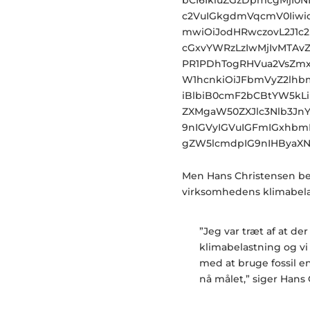
c2VuIGkgdmVqcmV0Iiwid
mwiOiJodHRwczovL2J1c
cGxvYWRzLzIwMjIvMTAv
PR1PDhTogRHVua2VsZmxh
W1hcnkiOiJFbmVyZ2lhb
iBlbiB0cmF2bCBtYW5kL
ZXMgaW50ZXJlc3Nlb3Jn
9nIGVyIGVuIGFmIGxhbm
gZW5lcmdpIG9nIHByaXNl
Men Hans Christensen bes
virksomhedens klimabela
”Jeg var træt af at de
klimabelastning og vi s
med at bruge fossil ene
nå målet,” siger Hans