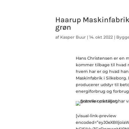
Haarup Maskinfabrik
grøn
af
Kasper Buur
|
14. okt 2022
|
Bygge
Hans Christensen er en m
kommer tilbage til hvad m
hvem har er og hvad han l
Maskinfabrik i Silkeborg
producerer udstyr til bet
energiforbrug og forbrug 
[visual-link-preview
encoded=”eyJ0eXBlIjoi
bCI6IkluZGzDpmcgMjI