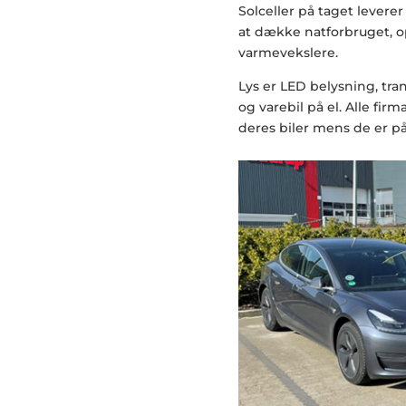
Solceller på taget levere
at dække natforbruget, 
varmevekslere.
Lys er LED belysning, tra
og varebil på el. Alle fi
deres biler mens de er på