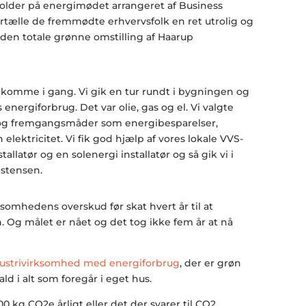
lder på energimødet arrangeret af Business
tælle de fremmødte erhvervsfolk en ret utrolig og
 den totale grønne omstilling af Haarup
t komme i gang. Vi gik en tur rundt i bygningen og
 energiforbrug. Det var olie, gas og el. Vi valgte
og fremgangsmåder som energibesparelser,
 elektricitet. Vi fik god hjælp af vores lokale VVS-
stallatør og en solenergi installatør og så gik vi i
istensen.
ksomhedens overskud før skat hvert år til at
 Og målet er nået og det tog ikke fem år at nå
ustrivirksomhed med energiforbrug
, der er grøn
ald i alt som foregår i eget hus.
0 kg CO2e årligt eller det der svarer til CO2