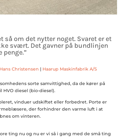
 så om det nytter noget. Svaret er et
ikke svært. Det gavner på bundlinjen
e penge.”
Hans Christensen
|
Haarup Maskinfabrik A/S
rksomhedens sorte samvittighed, da de kører på
il HVO diesel (bio-diesel).
eret, vinduer udskiftet eller forbedret. Porte er
meblæsere, der forhindrer den varme luft i at
bnes om vinteren.
store ting nu og nu er vi så i gang med de små ting