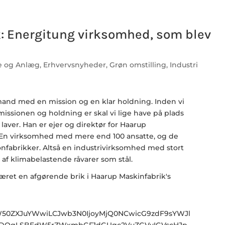
: Energitung virksomhed, som blev
 og Anlæg
,
Erhvervsnyheder
,
Grøn omstilling
,
Industri
and med en mission og en klar holdning. Inden vi
issionen og holdning er skal vi lige have på plads
aver. Han er ejer og direktør for Haarup
. En virksomhed med mere end 100 ansatte, og de
onfabrikker. Altså en industrivirksomhed med stort
af klimabelastende råvarer som stål.
aW50ZXJuYWwiLCJwb3N0IjoyMjQ0NCwicG9zdF9sYWJl
0NDQgLSBEdW5rZWxmbGF1dGUgc2VuZGVyIGVscHJp