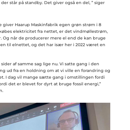
 der står på standby. Det giver også en del, ” siger
ne giver Haarup Maskinfabrik egen grøn strøm i 8
købes elektricitet fra nettet, er det vindmøllestrøm,
 Og når de producerer mere el end de kan bruge
n til elnettet, og det har især her i 2022 været en
sider af samme sag lige nu. Vi satte gang i den
ng ud fra en holdning om at vi ville en forandring og
t. I dag vil mange sætte gang i omstillingen fordi
ordi det er blevet for dyrt at bruge fossil energi,”
n.