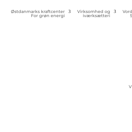
Østdanmarks kraftcenter
Virksomhed og
Vor
For grøn energi
iværksætteri
V