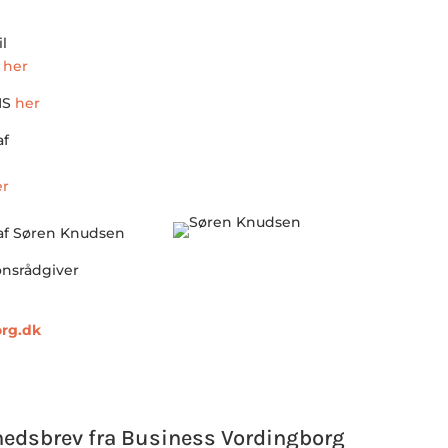
l
0
her
IS
her
af
er
 af Søren Knudsen
nsrådgiver
rg.dk
hedsbrev fra Business Vordingborg