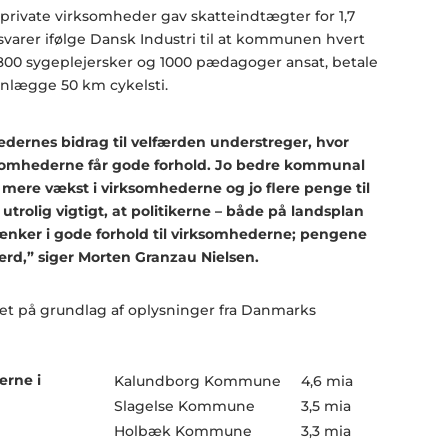
ivate virksomheder gav skatteindtægter for 1,7
 svarer ifølge Dansk Industri til at kommunen hvert
 800 sygeplejersker og 1000 pædagoger ansat, betale
anlægge 50 km cykelsti.
edernes bidrag til velfærden understreger, hvor
rksomhederne får gode forhold. Jo bedre kommunal
 mere vækst i virksomhederne og jo flere penge til
 utrolig vigtigt, at politikerne – både på landsplan
nker i gode forhold til virksomhederne; pengene
lfærd,” siger Morten Granzau Nielsen.
et på grundlag af oplysninger fra Danmarks
rne i
Kalundborg Kommune
4,6 mia
Slagelse Kommune
3,5 mia
Holbæk Kommune
3,3 mia