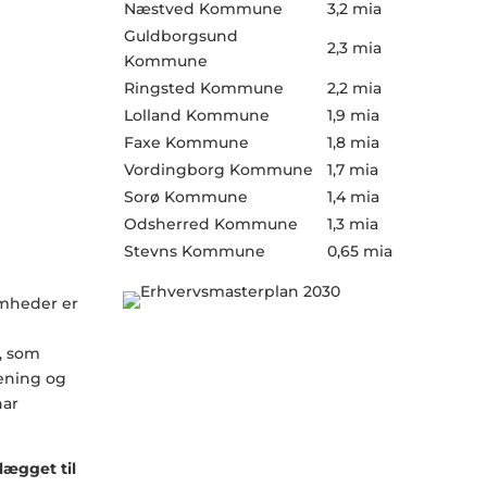
Næstved Kommune
3,2 mia
Guldborgsund
2,3 mia
Kommune
Ringsted Kommune
2,2 mia
Lolland Kommune
1,9 mia
Faxe Kommune
1,8 mia
Vordingborg Kommune
1,7 mia
Sorø Kommune
1,4 mia
Odsherred Kommune
1,3 mia
Stevns Kommune
0,65 mia
omheder er
, som
ening og
ar
lægget til