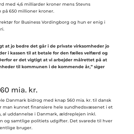
rd med 4,6 milliarder kroner mens Stevns
på 650 millioner kroner.
rektør for Business Vordingborg og hun er enig i
i.
gt at jo bedre det går i de private virksomheder jo
r i kassen til at betale for den fælles velfærd og
for er det vigtigt at vi arbejder målrettet på at
somheder til kommunen i de kommende år,” siger
60 mia. kr.
ele Danmark bidrog med knap 560 mia. kr. til dansk
ar man kunnet finansiere hele sundhedsvæsenet i et
, al uddannelse i Danmark, ældreplejen inkl.
n og samtlige politiets udgifter. Det svarede til hver
entlige bruger.