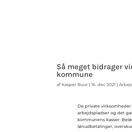
Så meget bidrager v
kommune
af
Kasper Buur
|
16. dec 2021
|
Arbej
De private virksomheder
arbejdspladser og det gav
kommunens kasser. Beløb
lønudbetalinger, oversku