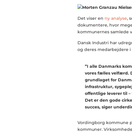
Det viser en
ny analyse
, 
dokumentere, hvor meget 
kommunernes samlede v
Dansk Industri har udreg
og deres medarbejdere i 
”I alle Danmarks kom
vores fælles velfærd. D
grundlaget for Danmar
infrastruktur, sygeple
offentlige leverer til
Det er den gode cirkel
succes, siger underdi
Vordingborg kommune plac
kommuner. Virksomheder