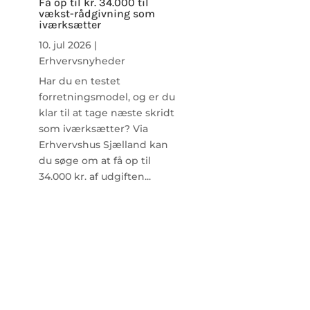
Få op til kr. 34.000 til
vækst-rådgivning som
iværksætter
10. jul 2026
|
Erhvervsnyheder
Har du en testet
forretningsmodel, og er du
klar til at tage næste skridt
som iværksætter? Via
Erhvervshus Sjælland kan
du søge om at få op til
34.000 kr. af udgiften...