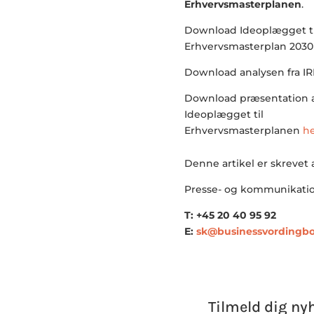
Erhvervsmasterplanen
.
Download Ideoplægget ti
Erhvervsmasterplan 203
Download analysen fra IR
Download præsentation 
Ideoplægget til
Erhvervsmasterplanen
h
Denne artikel er skrevet
Presse- og kommunikatio
T: +45 20 40 95 92
E:
sk@businessvordingbo
Tilmeld dig ny