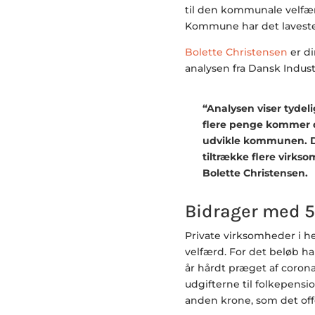
til den kommunale velfæ
Kommune har det laveste 
Bolette Christensen
er di
analysen fra Dansk Industr
“Analysen viser tydeli
flere penge kommer de
udvikle kommunen. Der
tiltrække flere virk
Bolette Christensen.
Bidrager med 5
Private virksomheder i h
velfærd. For det beløb h
år hårdt præget af corona
udgifterne til folkepensio
anden krone, som det off