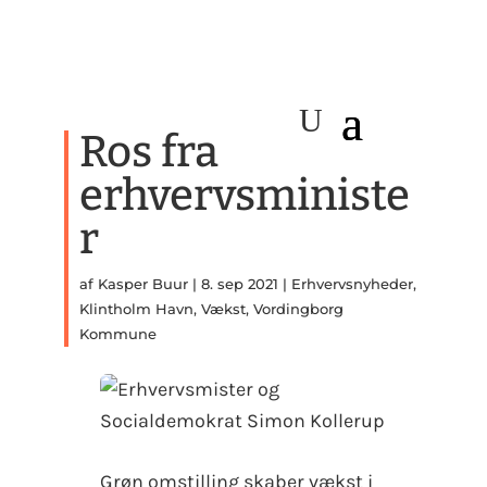
Ros fra
erhvervsministe
r
af
Kasper Buur
|
8. sep 2021
|
Erhvervsnyheder
,
Klintholm Havn
,
Vækst
,
Vordingborg
Kommune
Grøn omstilling skaber vækst i