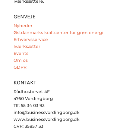
iværksættere.
GENVEJE
Nyheder
Østdanmarks kraftcenter for grøn energi
Erhvervsservice
Iværksætter
Events
Om os
GDPR
KONTAKT
Rådhustorvet 4F
4760 Vordingborg
Tlf: 55 34 03 93
info@businessvordingborg.dk
www.businessvordingborg.dk
CVR: 35857133