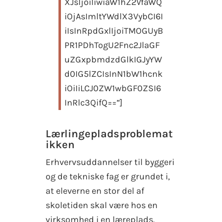
XJsIjoiIiwiaW1hZ2VfaWQ
iOjAsImltYWdlX3VybCI6I
iIsInRpdGxlIjoiTMOGUyB
PR1PDhTogU2Fnc2JlaGF
uZGxpbmdzdGlkIGJyYW
d0IG5lZCIsInN1bW1hcnk
iOiIiLCJ0ZW1wbGF0ZSI6
InRlc3QifQ==”]
Lærlingepladsproblemat
ikken
Erhvervsuddannelser til byggeri
og de tekniske fag er grundet i,
at eleverne en stor del af
skoletiden skal være hos en
virksomhed i en læreplads.