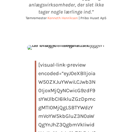
anlægsvirksomheder, der slet ikke
tager nogle lærlinge ind.”
Tømremester
Kenneth Henriksen
| Pribo Huset ApS
[visual-link-preview
encoded=”eyJ0eXBlIjoia
W50ZXJuYWwiLCJwb3N
0IjoxMjQyNCwicG9zdF9
sYWJlbCI6IkluZGzDpmc
gMTI0MjQgLSBTYWdzY
mVoYW5kbGluZ3N0aW
QgYnJhZ3QgbmVkIiwid