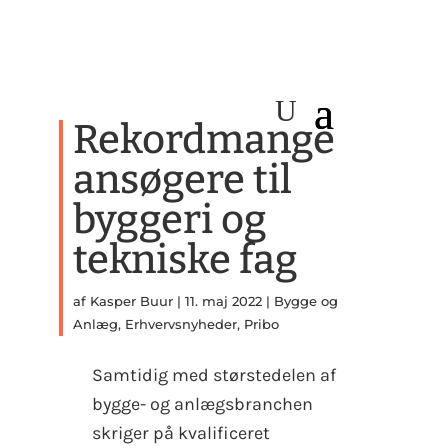
Rekordmange
ansøgere til
byggeri og
tekniske fag
af
Kasper Buur
|
11. maj 2022
|
Bygge og
Anlæg
,
Erhvervsnyheder
,
Pribo
Samtidig med størstedelen af
bygge- og anlægsbranchen
skriger på kvalificeret