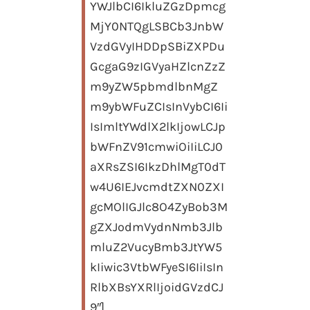
YWJlbCI6IkluZGzDpmcg
MjY0NTQgLSBCb3JnbW
VzdGVyIHDDpSBiZXPDu
GcgaG9zIGVyaHZlcnZzZ
m9yZW5pbmdlbnMgZ
m9ybWFuZCIsInVybCI6Ii
IsImltYWdlX2lkIjowLCJp
bWFnZV91cmwiOiIiLCJ0
aXRsZSI6IkzDhlMgT0dT
w4U6IEJvcmdtZXN0ZXI
gcMOlIGJlc8O4ZyBob3M
gZXJodmVydnNmb3Jlb
mluZ2VucyBmb3JtYW5
kIiwic3VtbWFyeSI6IiIsIn
RlbXBsYXRlIjoidGVzdCJ
9″]