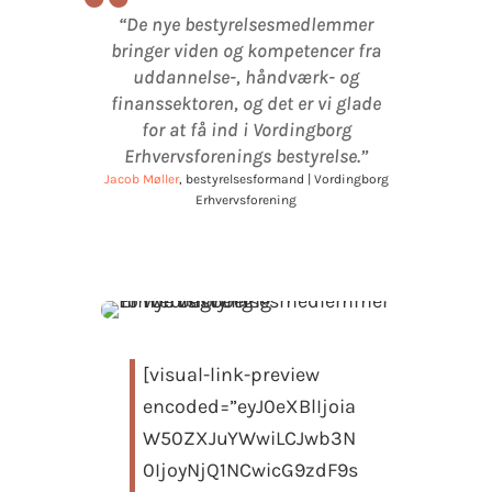
“
“De nye bestyrelsesmedlemmer
bringer viden og kompetencer fra
uddannelse-, håndværk- og
finanssektoren, og det er vi glade
for at få ind i Vordingborg
Erhvervsforenings bestyrelse.”
Jacob Møller
, bestyrelsesformand | Vordingborg
Erhvervsforening
[visual-link-preview
encoded=”eyJ0eXBlIjoia
W50ZXJuYWwiLCJwb3N
0IjoyNjQ1NCwicG9zdF9s