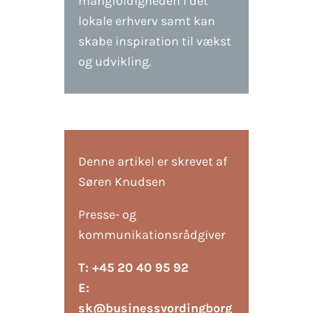
mangfoldigheden i det
lokale erhverv samt kan
skabe inspiration til vækst
og udvikling.
Denne artikel er skrevet af
Søren Knudsen
Presse- og
kommunikationsrådgiver
T: +45 20 40 95 92
E:
sk@businessvordingborg