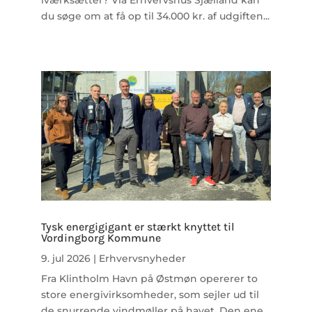
iværksætter? Via Erhvervshus Sjælland kan
du søge om at få op til 34.000 kr. af udgiften...
Tysk energigigant er stærkt knyttet til
Vordingborg Kommune
9. jul 2026
|
Erhvervsnyheder
Fra Klintholm Havn på Østmøn opererer to
store energivirksomheder, som sejler ud til
de snurrende vindmøller på havet. Den ene