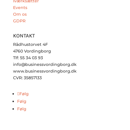
Iværksætter
Events
Om os
GDPR
KONTAKT
Rådhustorvet 4F
4760 Vordingborg
Tlf: 55 34 03 93
info@businessvordingborg.dk
www.businessvordingborg.dk
CVR: 35857133
Følg
Følg
Følg