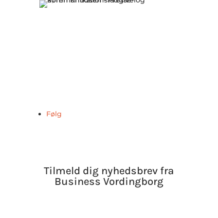
Skrevet af Søren Knudsen
Presse- og kommunikationsrådgiver
T: +45 20 40 95 92
E:
sk@businessvordingborg.dk
Følg
Tilmeld dig nyhedsbrev fra
Business Vordingborg