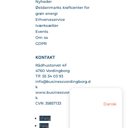
Nyheder
Østdanmarks kraftcenter for
grøn energi
Erhvervsservice
Iværksætter
Events
Om os
GDPR
KONTAKT
Rådhustorvet 4F
4760 Vordingborg
Tlf: 55 34 03 93
info@businessvordingborg.d
k
www.businessvordingborg.d
k
CVR: 35857133
Dansk
Følg
Følg