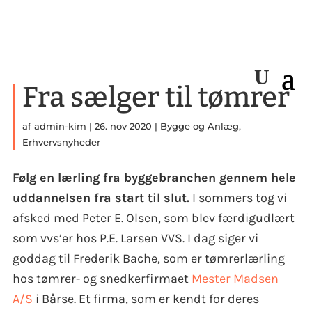
Fra sælger til tømrer
af
admin-kim
|
26. nov 2020
|
Bygge og Anlæg
,
Erhvervsnyheder
Følg en lærling fra byggebranchen gennem hele
uddannelsen fra start til slut.
I sommers tog vi
afsked med Peter E. Olsen, som blev færdigudlært
som vvs’er hos P.E. Larsen VVS. I dag siger vi
goddag til Frederik Bache, som er tømrerlærling
hos tømrer- og snedkerfirmaet
Mester Madsen
A/S
i Bårse. Et firma, som er kendt for deres