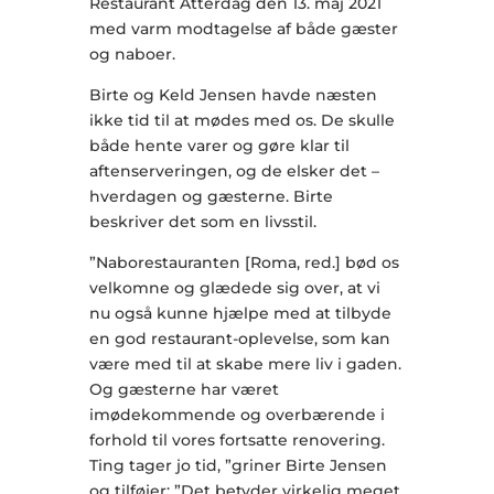
Restaurant Atterdag den 13. maj 2021
med varm modtagelse af både gæster
og naboer.
Birte og Keld Jensen havde næsten
ikke tid til at mødes med os. De skulle
både hente varer og gøre klar til
aftenserveringen, og de elsker det –
hverdagen og gæsterne. Birte
beskriver det som en livsstil.
”Naborestauranten [Roma, red.] bød os
velkomne og glædede sig over, at vi
nu også kunne hjælpe med at tilbyde
en god restaurant-oplevelse, som kan
være med til at skabe mere liv i gaden.
Og gæsterne har været
imødekommende og overbærende i
forhold til vores fortsatte renovering.
Ting tager jo tid, ”griner Birte Jensen
og tilføjer: ”Det betyder virkelig meget,