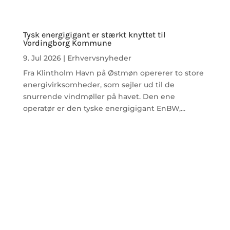
Tysk energigigant er stærkt knyttet til
Vordingborg Kommune
9. Jul 2026
|
Erhvervsnyheder
Fra Klintholm Havn på Østmøn opererer to store
energivirksomheder, som sejler ud til de
snurrende vindmøller på havet. Den ene
operatør er den tyske energigigant EnBW,...