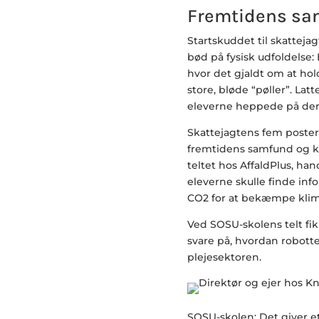
Fremtidens s
Startskuddet til skattejag
bød på fysisk udfoldelse
hvor det gjaldt om at ho
store, bløde “pøller”. La
eleverne heppede på der
Skattejagtens fem poster v
fremtidens samfund og ka
teltet hos AffaldPlus, ha
eleverne skulle finde in
CO2 for at bekæmpe klim
Ved SOSU-skolens telt fik
svare på, hvordan robotter
plejesektoren.
SOSU-skolen: Det giver et