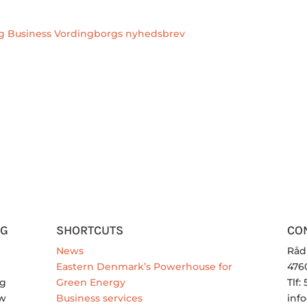
ig Business Vordingborgs nyhedsbrev
RG
SHORTCUTS
CO
News
Råd
Eastern Denmark’s Powerhouse for
476
rg
Green Energy
Tlf:
ew
Business services
inf