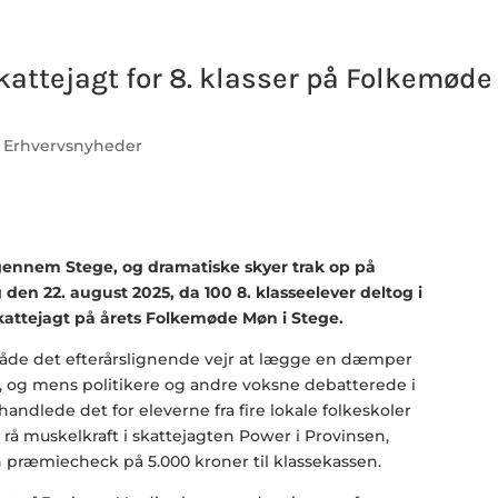
kattejagt for 8. klasser på Folkemøde
|
Erhvervsnyheder
 gennem Stege, og dramatiske skyer trak op på
den 22. august 2025, da 100 8. klasseelever deltog i
attejagt på årets Folkemøde Møn i Stege.
åde det efterårslignende vejr at lægge en dæmper
 og mens politikere og andre voksne debatterede i
andlede det for eleverne fra fire lokale folkeskoler
rå muskelkraft i skattejagten Power i Provinsen,
ræmiecheck på 5.000 kroner til klassekassen.