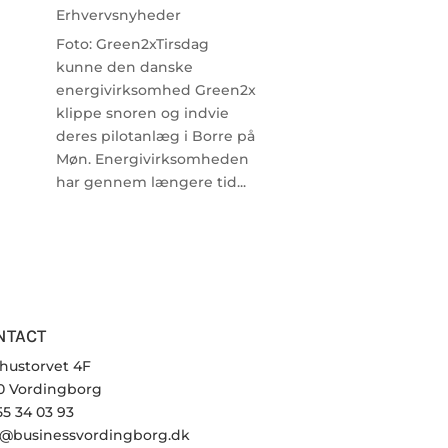
Erhvervsnyheder
Foto: Green2xTirsdag
kunne den danske
energivirksomhed Green2x
klippe snoren og indvie
deres pilotanlæg i Borre på
Møn. Energivirksomheden
har gennem længere tid...
NTACT
hustorvet 4F
0 Vordingborg
 55 34 03 93
o@businessvordingborg.dk