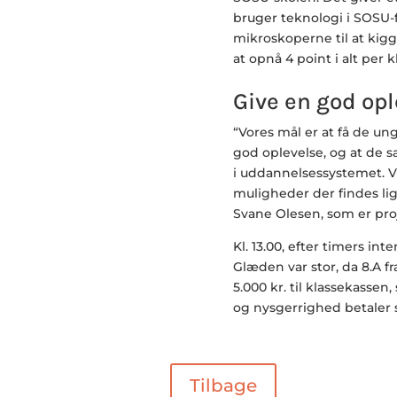
bruger teknologi i SOSU-f
mikroskoperne til at kigg
at opnå 4 point i alt per k
Give en god op
“Vores mål er at få de 
god oplevelse, og at de s
i uddannelsessystemet. V
muligheder der findes lig
Svane Olesen, som er pro
Kl. 13.00, efter timers in
Glæden var stor, da 8.A 
5.000 kr. til klassekasse
og nysgerrighed betaler s
Tilbage