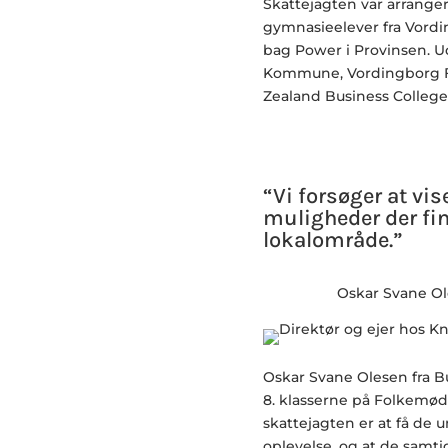
Skattejagten var arrange
gymnasieelever fra Vordi
bag Power i Provinsen. U
Kommune, Vordingborg F
Zealand Business College
“Vi forsøger at vi
muligheder der fin
lokalområde.”
Oskar Svane O
Oskar Svane Olesen fra Bu
8. klasserne på Folkemød
skattejagten er at få de
oplevelse, og at de samti