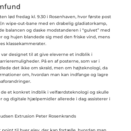
amfund
ten lød fredag kl. 9.30 i Rosenhaven, hvor første post
: En wipe-out-bane med en drabelig gladiatorkamp,
lde balancen og daske modstanderen i “gulvet” med
tter og hujen blandede sig med den friske vind, mens
es klassekammerater.
ar designet til at give eleverne et indblik i
rrieremuligheder. På en af posterne, som var i
ndlede det ikke om skrald, men om højteknologi, da
formationer om, hvordan man kan indfange og lagre
aforandringer.
 de et konkret indblik i velfærdsteknologi og skulle
 og digitale hjælpemidler allerede i dag assisterer i
 point til hver elev, der kan fortælle, hvordan man