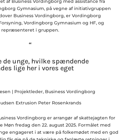
ret af Business Vordingborg med assistance fra
ngborg Gymnasium, på vegne af initiativgruppen
dover Business Vordingborg, er Vordingborg
orsyning, Vordingborg Gymnasium og HF, og
 repræsenteret i gruppen.
“
se de unge, hvilke spændende
des lige her i vores eget
lesen
|
Projektleder
, Business Vordingborg
siness Vordingborg er arrangør af skattejagten for
e Møn fredag den 22. august 2025. Formålet med
 unge engageret i at være på folkemødet med en god
dig får øje på de tekniske og faglærte retninger i