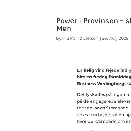
Power i Provinsen – s
Møn
by
Pia Kainø Jensen
|
26. Aug 2025
En kølig vind fejede ind
himlen fredag formiddag 
Business Vordingborgs sk
Det lykkedes på ingen m
på de engagerede elever,
teltene langs Storegade, h
om samarbejde, viden og 
hvor de kæmpede om en p