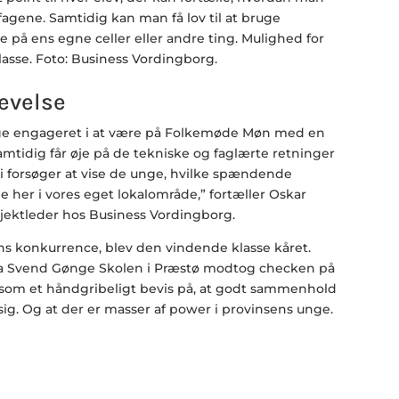
agene. Samtidig kan man få lov til at bruge
e på ens egne celler eller andre ting. Mulighed for
lasse.
Foto: Business Vordingborg.
levelse
unge engageret i at være på Folkemøde Møn med en
amtidig får øje på de tekniske og faglærte retninger
i forsøger at vise de unge, hvilke spændende
e her i vores eget lokalområde,” fortæller Oskar
jektleder hos Business Vordingborg.
tens konkurrence, blev den vindende klasse kåret.
fra Svend Gønge Skolen i Præstø modtog checken på
n, som et håndgribeligt bevis på, at godt sammenhold
ig. Og at der er masser af power i provinsens unge.