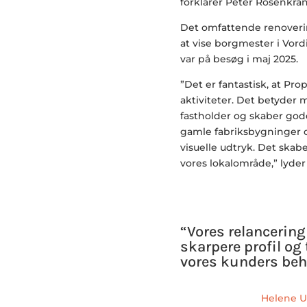
forklarer Peter Rosenkran
Det omfattende renoveri
at vise borgmester i Vo
var på besøg i maj 2025.
”Det er fantastisk, at Pro
aktiviteter. Det betyder 
fastholder og skaber gode
gamle fabriksbygninger o
visuelle udtryk. Det skab
vores lokalområde,” lyder
“Vores relancering
skarpere profil o
vores kunders beh
Helene U