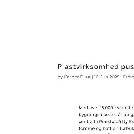
Plastvirksomhed pust
by
Kasper Buur
|
10. Jun 2025
|
Erhv
Med over 15.000 kvadratm
bygningsmasse står de g
centralt i Præstø på Ny Es
tomme og haft en turbule