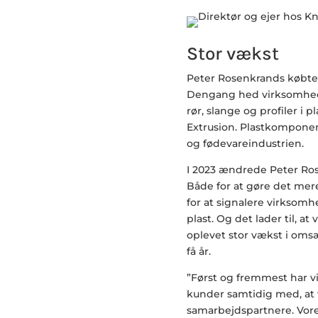
Stor vækst
Peter Rosenkrands købte 
Dengang hed virksomhed
rør, slange og profiler i 
Extrusion. Plastkomponente
og fødevareindustrien.
I 2023 ændrede Peter Ros
Både for at gøre det mer
for at signalere virksomhe
plast. Og det lader til, 
oplevet stor vækst i oms
få år.
”Først og fremmest har vi
kunder samtidig med, at 
samarbejdspartnere. Vore