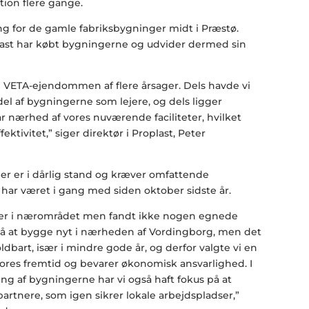
tion flere gange.
ng for de gamle fabriksbygninger midt i Præstø.
ast har købt bygningerne og udvider dermed sin
e i VETA-ejendommen af flere årsager. Dels havde vi
del af bygningerne som lejere, og dels ligger
 nærhed af vores nuværende faciliteter, hvilket
ektivitet,” siger direktør i Proplast, Peter
r er i dårlig stand og kræver omfattende
 har været i gang med siden oktober sidste år.
iver i nærområdet men fandt ikke nogen egnede
gså at bygge nyt i nærheden af Vordingborg, men det
dbart, især i mindre gode år, og derfor valgte vi en
vores fremtid og bevarer økonomisk ansvarlighed. I
ng af bygningerne har vi også haft fokus på at
rtnere, som igen sikrer lokale arbejdspladser,”