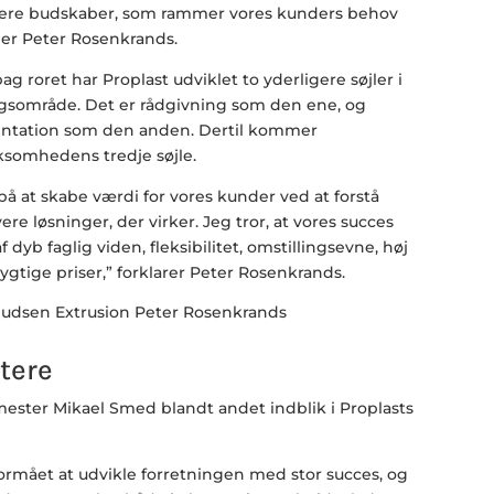
igere budskaber, som rammer vores kunders behov
ler Peter Rosenkrands.
 roret har Proplast udviklet to yderligere søjler i
gsområde. Det er rådgivning som den ene, og
ntation som den anden. Dertil kommer
ksomhedens tredje søjle.
å at skabe værdi for vores kunder ved at forstå
re løsninger, der virker. Jeg tror, at vores succes
dyb faglig viden, fleksibilitet, omstillingsevne, høj
gtige priser,” forklarer Peter Rosenkrands.
tere
mester Mikael Smed blandt andet indblik i Proplasts
ormået at udvikle forretningen med stor succes, og