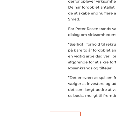
derfor oplever virksomhe
De har fordoblet antallet
de at skabe endnu flere 
Smed.
For Peter Rosenkrands v
dialog om virksomheden
”Særligt i forhold til rekr
på bare to år fordoblet ant
en vigtig arbejdsgiver 
afgørende for at sikre for
Rosenkrands og tilføjer:
”Det er svært at spå om f
vælger at investere og udvi
det som langt bedre at væ
os bedst muligt til fremt