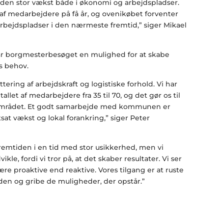
den stor vækst både i økonomi og arbejdspladser.
 af medarbejdere på få år, og ovenikøbet forventer
arbejdspladser i den nærmeste fremtid,” siger Mikael
ar borgmesterbesøget en mulighed for at skabe
s behov.
uttering af arbejdskraft og logistiske forhold. Vi har
allet af medarbejdere fra 35 til 70, og det gør os til
i området. Et godt samarbejde med kommunen er
tsat vækst og lokal forankring,” siger Peter
remtiden i en tid med stor usikkerhed, men vi
kle, fordi vi tror på, at det skaber resultater. Vi ser
re proaktive end reaktive. Vores tilgang er at ruste
iden og gribe de muligheder, der opstår.”