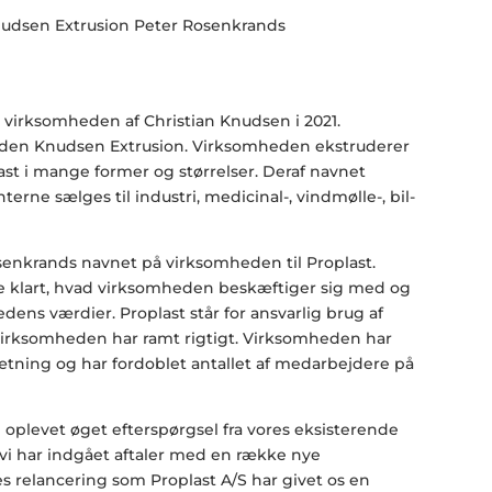
virksomheden af Christian Knudsen i 2021.
en Knudsen Extrusion. Virksomheden ekstruderer
plast i mange former og størrelser. Deraf navnet
rne sælges til industri, medicinal-, vindmølle-, bil-
enkrands navnet på virksomheden til Proplast.
e klart, hvad virksomheden beskæftiger sig med og
dens værdier. Proplast står for ansvarlig brug af
at virksomheden har ramt rigtigt. Virksomheden har
ætning og har fordoblet antallet af medarbejdere på
 oplevet øget efterspørgsel fra vores eksisterende
vi har indgået aftaler med en række nye
s relancering som Proplast A/S har givet os en