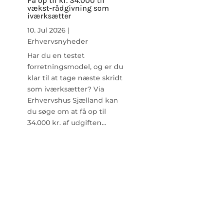
Få op til kr. 34.000 til
vækst-rådgivning som
iværksætter
10. Jul 2026
|
Erhvervsnyheder
Har du en testet
forretningsmodel, og er du
klar til at tage næste skridt
som iværksætter? Via
Erhvervshus Sjælland kan
du søge om at få op til
34.000 kr. af udgiften...