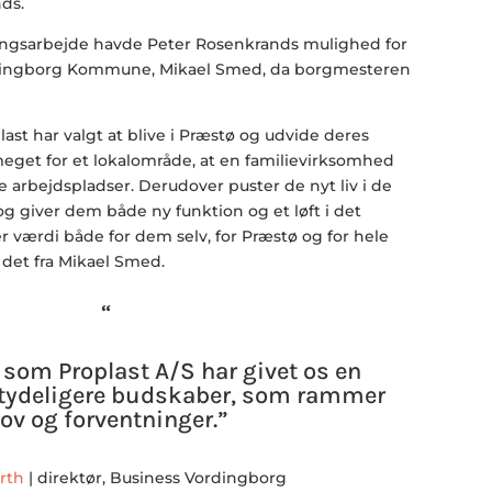
ds.
ngsarbejde havde Peter Rosenkrands mulighed for
rdingborg Kommune, Mikael Smed, da borgmesteren
plast har valgt at blive i Præstø og udvide deres
meget for et lokalområde, at en familievirksomhed
 arbejdspladser. Derudover puster de nyt liv i de
g giver dem både ny funktion og et løft i det
er værdi både for dem selv, for Præstø og for hele
 det fra Mikael Smed.
“
 som Proplast A/S har givet os en
g tydeligere budskaber, som rammer
ov og forventninger.”
rth
| direktør, Business Vordingborg