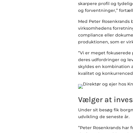
skarpere profil og tydel
og forventninger,” fortæl
Med Peter Rosenkrands bag
virksomhedens forretnin
compliance eller dokume
produktionen, som er vir
”Vi er meget fokuserede p
deres udfordringer og leve
skyldes en kombination af 
kvalitet og konkurrencedy
Vælger at inves
Under sit besøg fik borg
udvikling de seneste år.
”Peter Rosenkrands har f