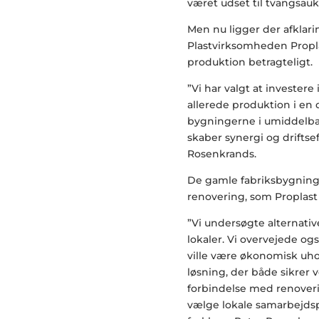
været udset til tvangsauk
Men nu ligger der afklari
Plastvirksomheden Propl
produktion betragteligt.
”Vi har valgt at invester
allerede produktion i en 
bygningerne i umiddelbar
skaber synergi og driftseff
Rosenkrands.
De gamle fabriksbygninge
renovering, som Proplast
”Vi undersøgte alternat
lokaler. Vi overvejede o
ville være økonomisk uhol
løsning, der både sikrer 
forbindelse med renoveri
vælge lokale samarbejdspa