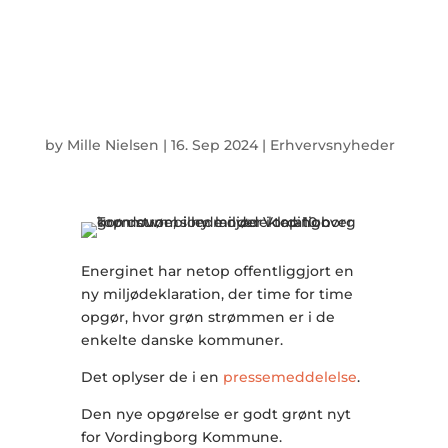
Vordingborg Kommune lander i top 10 over
grøn strøm
by
Mille Nielsen
|
16. Sep 2024
|
Erhvervsnyheder
Energinet har netop offentliggjort en
ny miljødeklaration, der time for time
opgør, hvor grøn strømmen er i de
enkelte danske kommuner.
Det oplyser de i en
pressemeddelelse
.
Den nye opgørelse er godt grønt nyt
for Vordingborg Kommune.