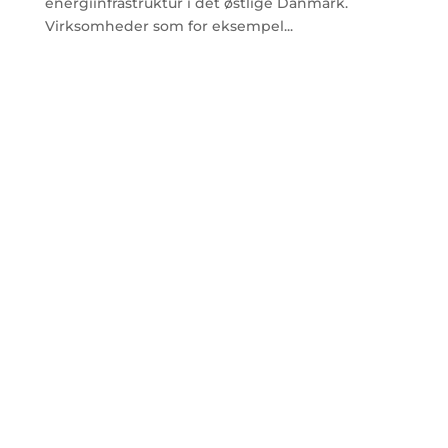
energiinfrastruktur i det østlige Danmark.
Virksomheder som for eksempel...