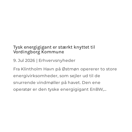
Tysk energigigant er stærkt knyttet til
Vordingborg Kommune
9. Jul 2026
|
Erhvervsnyheder
Fra Klintholm Havn på Østmøn opererer to store
energivirksomheder, som sejler ud til de
snurrende vindmøller på havet. Den ene
operatør er den tyske energigigant EnBW,...