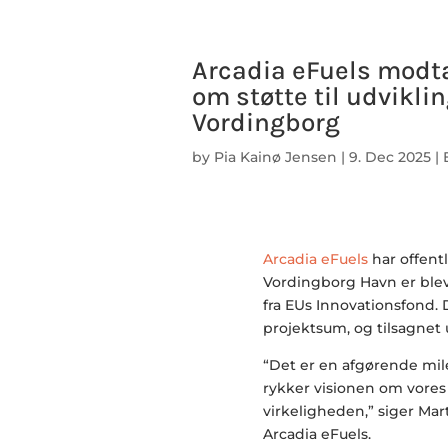
Arcadia eFuels modta
om støtte til udvikli
Vordingborg
by
Pia Kainø Jensen
|
9. Dec 2025
|
Arcadia eFuels
har offentl
Vordingborg Havn er bleve
fra EUs Innovationsfond. 
projektsum, og tilsagnet 
“Det er en afgørende mile
rykker visionen om vores
virkeligheden,” siger Mar
Arcadia eFuels.