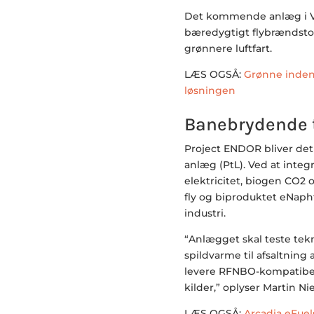
Det kommende anlæg i Vo
bæredygtigt flybrændstof
grønnere luftfart.
LÆS OGSÅ:
Grønne indenr
løsningen
Banebrydende 
Project ENDOR bliver det 
anlæg (PtL). Ved at inte
elektricitet, biogen CO2 
fly og biproduktet eNapht
industri.
“Anlægget skal teste tekn
spildvarme til afsaltning 
levere RFNBO-kompatibel
kilder,” oplyser Martin Ni
LÆS OGSÅ:
Arcadia eFuels