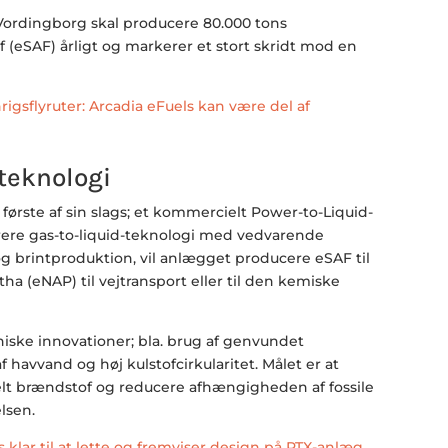
rdingborg skal producere 80.000 tons
 (eSAF) årligt og markerer et stort skridt mod en
igsflyruter: Arcadia eFuels kan være del af
teknologi
første af sin slags; et kommercielt Power-to-Liquid-
grere gas-to-liquid-teknologi med vedvarende
og brintproduktion, vil anlægget producere eSAF til
ha (eNAP) til vejtransport eller til den kemiske
iske innovationer; bla. brug af genvundet
af havvand og høj kulstofcirkularitet. Målet er at
t brændstof og reducere afhængigheden af fossile
elsen.
 klar til at lette og fremviser design på PTX-anlæg