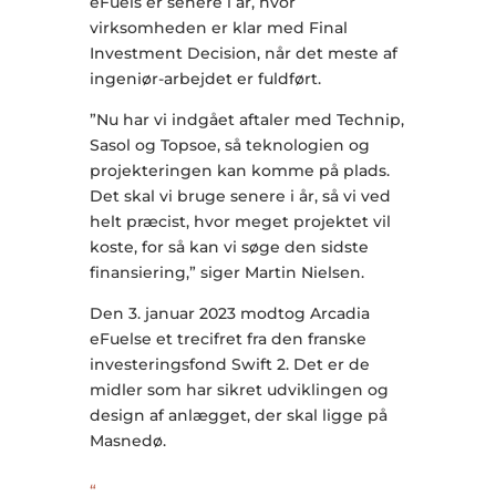
eFuels er senere i år, hvor
virksomheden er klar med Final
Investment Decision, når det meste af
ingeniør-arbejdet er fuldført.
”Nu har vi indgået aftaler med Technip,
Sasol og Topsoe, så teknologien og
projekteringen kan komme på plads.
Det skal vi bruge senere i år, så vi ved
helt præcist, hvor meget projektet vil
koste, for så kan vi søge den sidste
finansiering,” siger Martin Nielsen.
Den 3. januar 2023 modtog Arcadia
eFuelse et trecifret fra den franske
investeringsfond Swift 2. Det er de
midler som har sikret udviklingen og
design af anlægget, der skal ligge på
Masnedø.
“